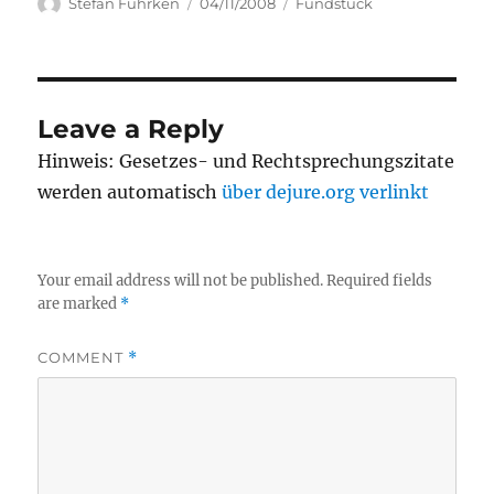
Author
Posted
Categories
Stefan Fuhrken
04/11/2008
Fundstück
on
Leave a Reply
Hinweis: Gesetzes- und Rechtsprechungszitate
werden automatisch
über dejure.org verlinkt
Your email address will not be published.
Required fields
are marked
*
COMMENT
*