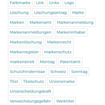
Farbmarke
Link
Links
Logo
Löschung
Löschungsantrag
Marke
Marken
Markenamt
Markenanmeldung
Markenanmeldungen
Markeninhaber
Markenlöschung
Markenrecht
Markenregister
markenschutz
markenstreit
Montag
Patentamt
Schutzhindernisse
Schweiz
Sonntag
Titel
Titelschutz
Unionsmarke
Unterscheidungskraft
Verwechslungsgefahr
Werktitel