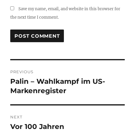
Save my name, email, and website in this browser for
the next time I comment.
Post
PREVIOUS
navigation
Palin – Wahlkampf im US-
Previous
post:
Markenregister
NEXT
Vor 100 Jahren
Next
post: