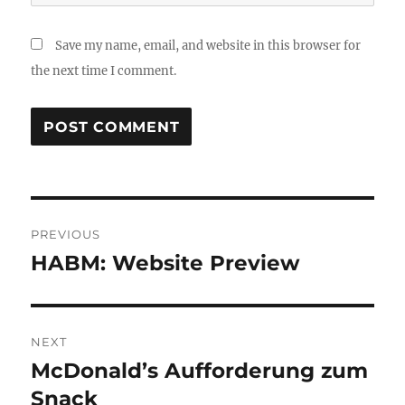
Save my name, email, and website in this browser for
the next time I comment.
Post
PREVIOUS
navigation
HABM: Website Preview
Previous
post:
NEXT
McDonald’s Aufforderung zum
Next
post:
Snack