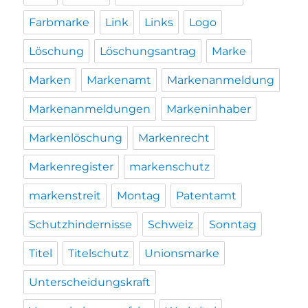
Farbmarke
Link
Links
Logo
Löschung
Löschungsantrag
Marke
Marken
Markenamt
Markenanmeldung
Markenanmeldungen
Markeninhaber
Markenlöschung
Markenrecht
Markenregister
markenschutz
markenstreit
Montag
Patentamt
Schutzhindernisse
Schweiz
Sonntag
Titel
Titelschutz
Unionsmarke
Unterscheidungskraft