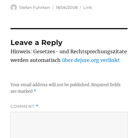
Author
Posted
Categories
Stefan Fuhrken
18/06/2008
Link
on
Leave a Reply
Hinweis: Gesetzes- und Rechtsprechungszitate
werden automatisch
über dejure.org verlinkt
Your email address will not be published.
Required fields
are marked
*
COMMENT
*