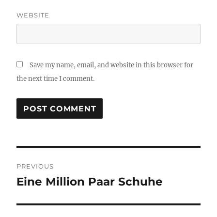
WEBSITE
Save my name, email, and website in this browser for
the next time I comment.
Post
PREVIOUS
navigation
Eine Million Paar Schuhe
Previous
post: