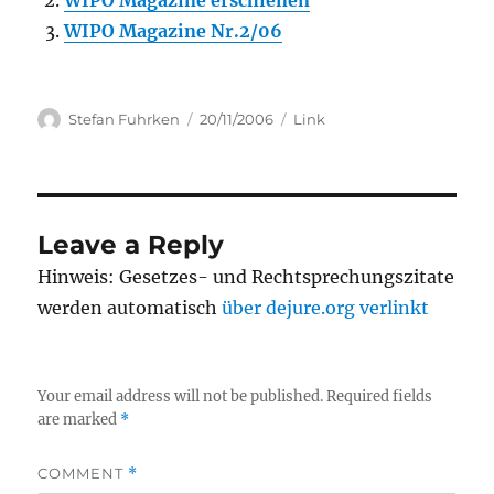
WIPO Magazine erschienen
WIPO Magazine Nr.2/06
Author
Posted
Categories
Stefan Fuhrken
20/11/2006
Link
on
Leave a Reply
Hinweis: Gesetzes- und Rechtsprechungszitate
werden automatisch
über dejure.org verlinkt
Your email address will not be published.
Required fields
are marked
*
COMMENT
*