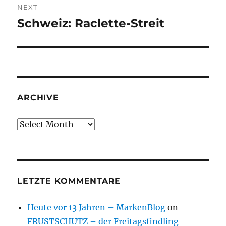
NEXT
Schweiz: Raclette-Streit
Next
post:
ARCHIVE
Archive
LETZTE KOMMENTARE
Heute vor 13 Jahren – MarkenBlog
on
FRUSTSCHUTZ – der Freitagsfindling