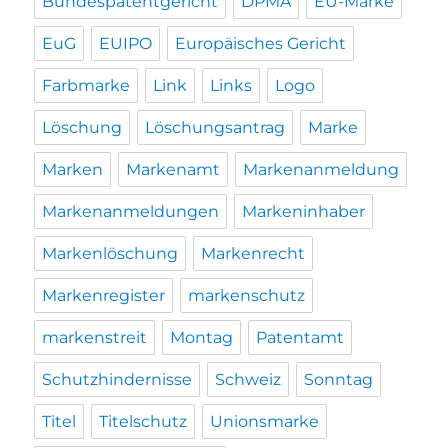
Bundespatentgericht
DPMA
EU-Marke
EuG
EUIPO
Europäisches Gericht
Farbmarke
Link
Links
Logo
Löschung
Löschungsantrag
Marke
Marken
Markenamt
Markenanmeldung
Markenanmeldungen
Markeninhaber
Markenlöschung
Markenrecht
Markenregister
markenschutz
markenstreit
Montag
Patentamt
Schutzhindernisse
Schweiz
Sonntag
Titel
Titelschutz
Unionsmarke