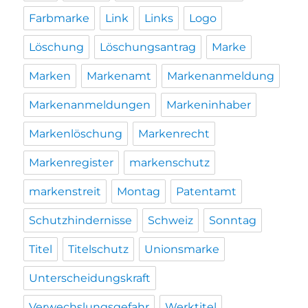
Farbmarke
Link
Links
Logo
Löschung
Löschungsantrag
Marke
Marken
Markenamt
Markenanmeldung
Markenanmeldungen
Markeninhaber
Markenlöschung
Markenrecht
Markenregister
markenschutz
markenstreit
Montag
Patentamt
Schutzhindernisse
Schweiz
Sonntag
Titel
Titelschutz
Unionsmarke
Unterscheidungskraft
Verwechslungsgefahr
Werktitel