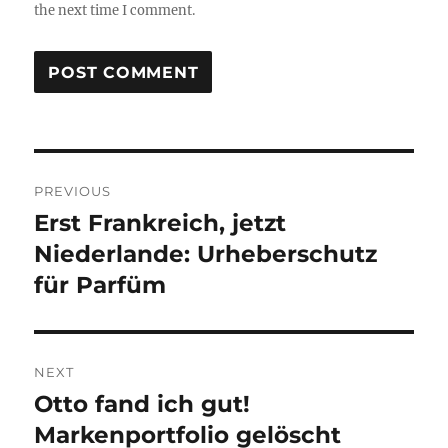
the next time I comment.
Post
PREVIOUS
navigation
Erst Frankreich, jetzt
Previous
post:
Niederlande: Urheberschutz
für Parfüm
NEXT
Otto fand ich gut!
Next
post:
Markenportfolio gelöscht