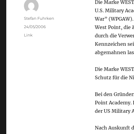
Die Marke WEST 
U.S. Military A
Author
Stefan Fuhrken
War” (WPGAW).
Posted
24/05/2006
West Point, die 
on
Categories
Link
durch die Verwe
Kennzeichen sei
abgemahnen las
Die Marke WEST
Schutz für die Ni
Bei den Gründer
Point Academy. D
der US Military
Nach Auskunft d