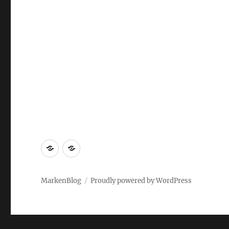
Markenrecherche
Gastbeiträge
MarkenBlog
Proudly powered by WordPress