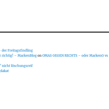
er Freitagsfindling
 richtig! – MarkenBlog
on
OMAS GEGEN RECHTS – oder MarkenG vs
 nicht löschungsreif
plakat