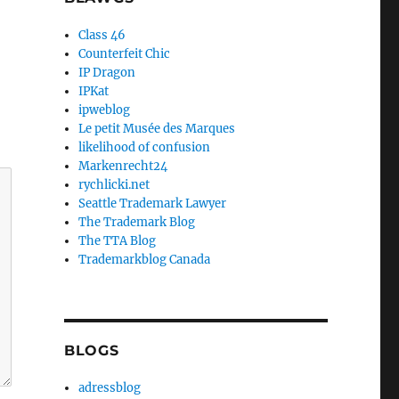
Class 46
Counterfeit Chic
IP Dragon
IPKat
ipweblog
Le petit Musée des Marques
likelihood of confusion
Markenrecht24
rychlicki.net
Seattle Trademark Lawyer
The Trademark Blog
The TTA Blog
Trademarkblog Canada
BLOGS
adressblog