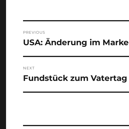
Post
PREVIOUS
navigation
USA: Änderung im Marke
Previous
post:
NEXT
Fundstück zum Vatertag
Next
post: