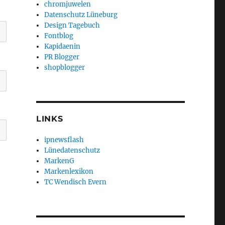
chromjuwelen
Datenschutz Lüneburg
Design Tagebuch
Fontblog
Kapidaenin
PR Blogger
shopblogger
LINKS
ipnewsflash
Lünedatenschutz
MarkenG
Markenlexikon
TC Wendisch Evern