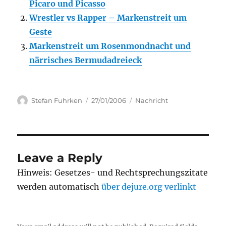
Picaro und Picasso
Wrestler vs Rapper – Markenstreit um
Geste
Markenstreit um Rosenmondnacht und
närrisches Bermudadreieck
Author
Posted
Categories
Stefan Fuhrken
27/01/2006
Nachricht
on
Leave a Reply
Hinweis: Gesetzes- und Rechtsprechungszitate
werden automatisch
über dejure.org verlinkt