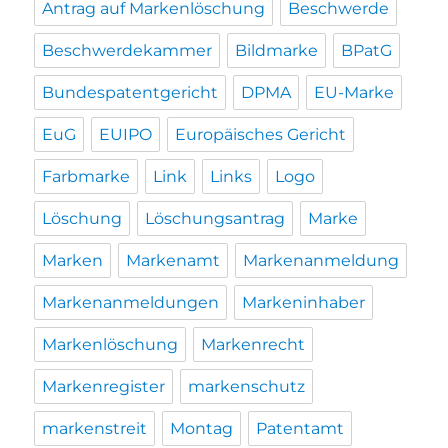
Antrag auf Markenlöschung
Beschwerde
Beschwerdekammer
Bildmarke
BPatG
Bundespatentgericht
DPMA
EU-Marke
EuG
EUIPO
Europäisches Gericht
Farbmarke
Link
Links
Logo
Löschung
Löschungsantrag
Marke
Marken
Markenamt
Markenanmeldung
Markenanmeldungen
Markeninhaber
Markenlöschung
Markenrecht
Markenregister
markenschutz
markenstreit
Montag
Patentamt