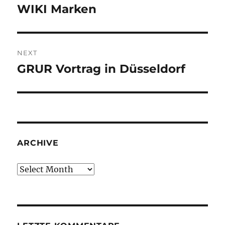
navigation
WIKI Marken
Previous
post:
NEXT
GRUR Vortrag in Düsseldorf
Next
post:
ARCHIVE
Archive