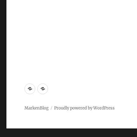
Markenrecherche
Gastbeiträge
MarkenBlog
Proudly powered by WordPress