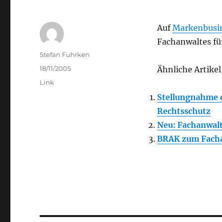
Auf
Markenbusi
Fachanwaltes fü
Author
Stefan Fuhrken
Posted
18/11/2005
Ähnliche Artikel
on
Categories
Link
Stellungnahme 
Rechtsschutz
Neu: Fachanwalt
BRAK zum Facha