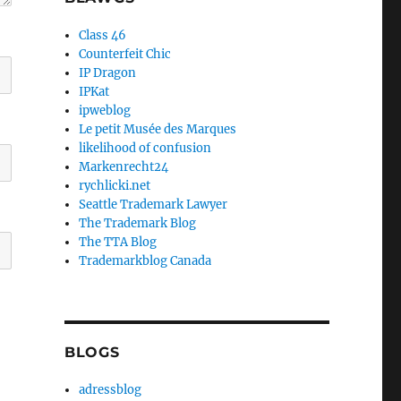
Class 46
Counterfeit Chic
IP Dragon
IPKat
ipweblog
Le petit Musée des Marques
likelihood of confusion
Markenrecht24
rychlicki.net
Seattle Trademark Lawyer
The Trademark Blog
The TTA Blog
Trademarkblog Canada
BLOGS
adressblog