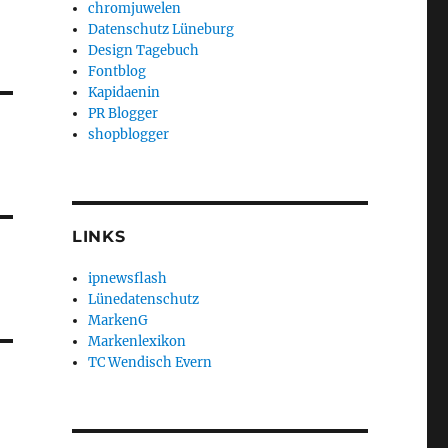
chromjuwelen
Datenschutz Lüneburg
Design Tagebuch
Fontblog
Kapidaenin
PR Blogger
shopblogger
LINKS
ipnewsflash
Lünedatenschutz
MarkenG
Markenlexikon
TC Wendisch Evern