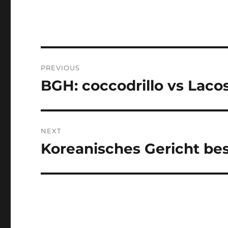
Post
PREVIOUS
navigation
BGH: coccodrillo vs Laco
Previous
post:
NEXT
Koreanisches Gericht bes
Next
post: