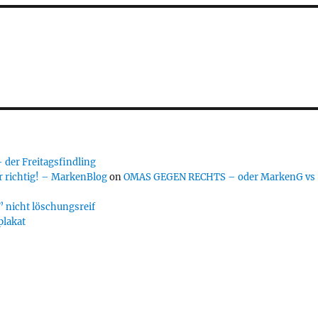
er Freitagsfindling
 richtig! – MarkenBlog
on
OMAS GEGEN RECHTS – oder MarkenG vs
 nicht löschungsreif
plakat