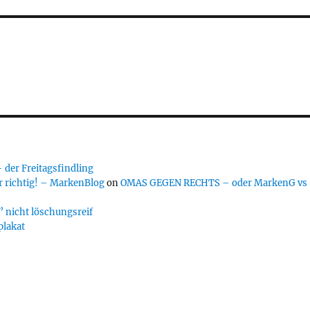
er Freitagsfindling
 richtig! – MarkenBlog
on
OMAS GEGEN RECHTS – oder MarkenG vs
 nicht löschungsreif
plakat