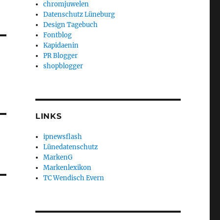
chromjuwelen
Datenschutz Lüneburg
Design Tagebuch
Fontblog
Kapidaenin
PR Blogger
shopblogger
LINKS
ipnewsflash
Lünedatenschutz
MarkenG
Markenlexikon
TC Wendisch Evern