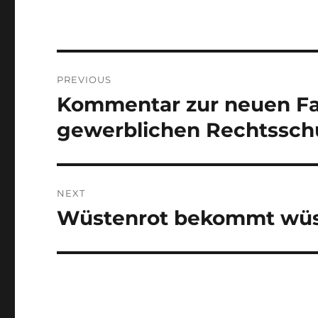
Post
PREVIOUS
navigation
Kommentar zur neuen Fa
Previous
post:
gewerblichen Rechtssch
NEXT
Wüstenrot bekommt wüs
Next
post: