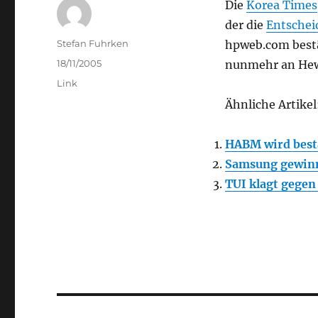
Die
Korea Times
der die
Entsche
Author
Stefan Fuhrken
hpweb.com bestä
Posted
18/11/2005
nunmehr an Hewl
on
Categories
Link
Ähnliche Artikel
HABM wird best
Samsung gewin
TUI klagt gege