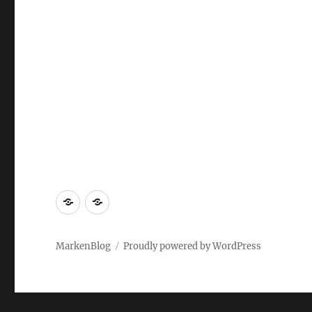
Markenrecherche
Gastbeiträge
MarkenBlog
Proudly powered by WordPress