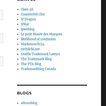
Class 46
Counterfeit Chic
IP Dragon
IPKat
ipweblog
Le petit Musée des Marques
likelihood of confusion
Markenrecht24
rychlicki.net
Seattle Trademark Lawyer
The Trademark Blog
The TTA Blog
Trademarkblog Canada
BLOGS
adressblog