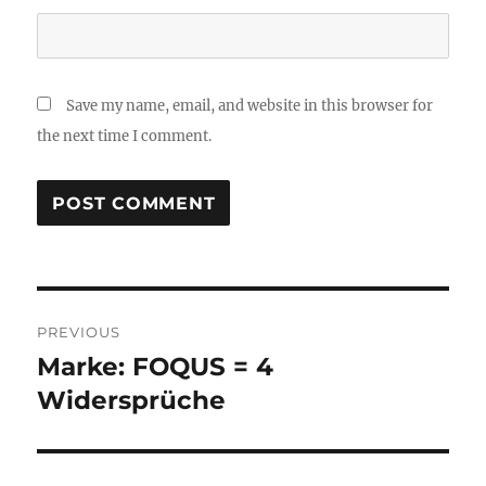
Save my name, email, and website in this browser for
the next time I comment.
Post
PREVIOUS
navigation
Marke: FOQUS = 4
Previous
post:
Widersprüche