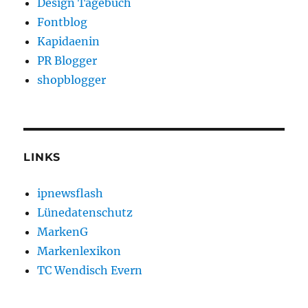
Design Tagebuch
Fontblog
Kapidaenin
PR Blogger
shopblogger
LINKS
ipnewsflash
Lünedatenschutz
MarkenG
Markenlexikon
TC Wendisch Evern