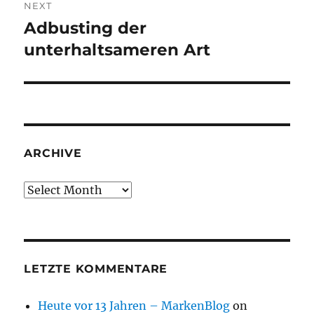
NEXT
Adbusting der
Next
post:
unterhaltsameren Art
ARCHIVE
Archive
LETZTE KOMMENTARE
Heute vor 13 Jahren – MarkenBlog
on