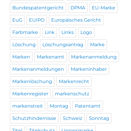
Bundespatentgericht
DPMA
EU-Marke
EuG
EUIPO
Europäisches Gericht
Farbmarke
Link
Links
Logo
Löschung
Löschungsantrag
Marke
Marken
Markenamt
Markenanmeldung
Markenanmeldungen
Markeninhaber
Markenlöschung
Markenrecht
Markenregister
markenschutz
markenstreit
Montag
Patentamt
Schutzhindernisse
Schweiz
Sonntag
Titel
Titelschutz
Unionsmarke