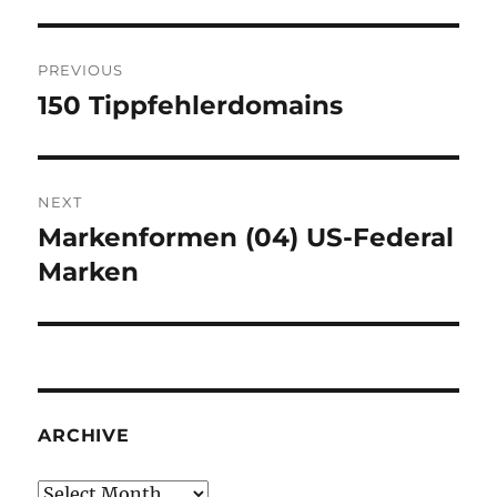
Post
PREVIOUS
navigation
150 Tippfehlerdomains
Previous
post:
NEXT
Markenformen (04) US-Federal
Next
post:
Marken
ARCHIVE
Archive