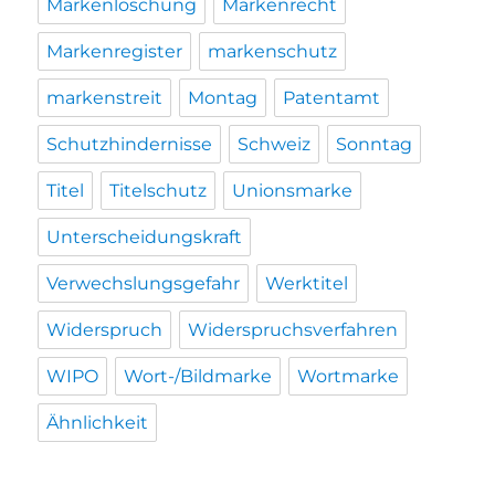
Markenlöschung
Markenrecht
Markenregister
markenschutz
markenstreit
Montag
Patentamt
Schutzhindernisse
Schweiz
Sonntag
Titel
Titelschutz
Unionsmarke
Unterscheidungskraft
Verwechslungsgefahr
Werktitel
Widerspruch
Widerspruchsverfahren
WIPO
Wort-/Bildmarke
Wortmarke
Ähnlichkeit