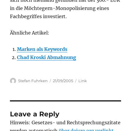
sich noch niemand gefunden hat der 300.- EUR
in die Möchtegern-Monopolisierung eines
Fachbegriffes investiert.
Ähnliche Artikel:
Marken als Keywords
Chad Kroski Abmahnung
Author
Posted
Categories
Stefan Fuhrken
21/09/2005
Link
on
Leave a Reply
Hinweis: Gesetzes- und Rechtsprechungszitate
werden automatisch
über dejure.org verlinkt