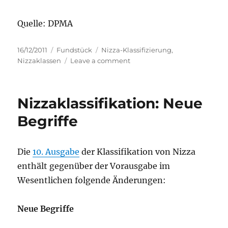
Quelle: DPMA
Posted
Categories
Tags
16/12/2011
Fundstück
Nizza-Klassifizierung
,
on
on
Nizzaklassen
Leave a comment
Nizza-
klassifikation:
Anpassung
Nizzaklassifikation: Neue
der
Klassenüberschrift
Begriffe
der
Klasse
9
Die
10. Ausgabe
der Klassifikation von Nizza
enthält gegenüber der Vorausgabe im
Wesentlichen folgende Änderungen:
Neue Begriffe