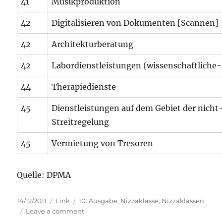
41
Musikproduktion
42
Digitalisieren von Dokumenten [Scannen]
42
Architekturberatung
42
Labordienstleistungen (wissenschaftliche-
44
Therapiedienste
45
Dienstleistungen auf dem Gebiet der nicht-
Streitregelung
45
Vermietung von Tresoren
Quelle: DPMA
Posted
Categories
Tags
14/12/2011
Link
10. Ausgabe
,
Nizzaklasse
,
Nizzaklassen
on
on
Leave a comment
Nizzaklassifikation: