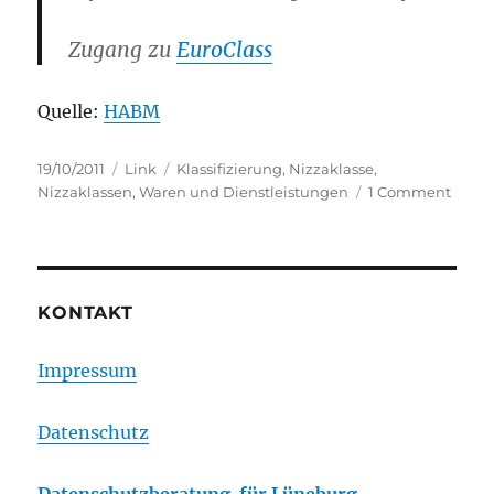
Zugang zu
EuroClass
Quelle:
HABM
Posted
Categories
Tags
19/10/2011
Link
Klassifizierung
,
Nizzaklasse
,
on
on
Nizzaklassen
,
Waren und Dienstleistungen
1 Comment
HABM
Neue
EuroC
Tool
in
KONTAKT
Betri
geno
Impressum
Datenschutz