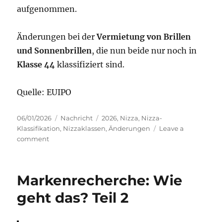
aufgenommen.
Änderungen bei der
Vermietung von Brillen
und Sonnenbrillen
, die nun beide nur noch in
Klasse 44
klassifiziert sind.
Quelle: EUIPO
Posted
Categories
Tags
06/01/2026
Nachricht
2026
,
Nizza
,
Nizza-
on
Klassifikation
,
Nizzaklassen
,
Änderungen
Leave a
on
comment
Nizzaklassifikation
13.
Auflage
Markenrecherche: Wie
–
Änderungen
geht das? Teil 2
2026