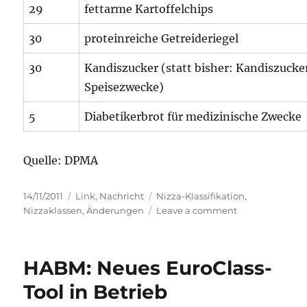
29
fettarme Kartoffelchips
30
proteinreiche Getreideriegel
30
Kandiszucker (statt bisher: Kandiszucker
Speisezwecke)
5
Diabetikerbrot für medizinische Zwecke
Quelle: DPMA
Posted
Categories
Tags
14/11/2011
Link
,
Nachricht
Nizza-Klassifikation
,
on
on
Nizzaklassen
,
Änderungen
Leave a comment
Nizza-
Klassifikation
–
HABM: Neues EuroClass-
Änderungen
im
Tool in Betrieb
Detail