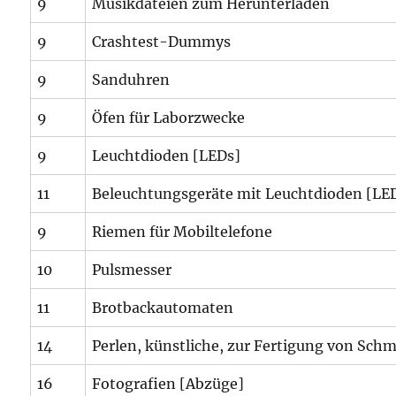
9
Musikdateien zum Herunterladen
9
Crashtest-Dummys
9
Sanduhren
9
Öfen für Laborzwecke
9
Leuchtdioden [LEDs]
11
Beleuchtungsgeräte mit Leuchtdioden [LE
9
Riemen für Mobiltelefone
10
Pulsmesser
11
Brotbackautomaten
14
Perlen, künstliche, zur Fertigung von Sch
16
Fotografien [Abzüge]