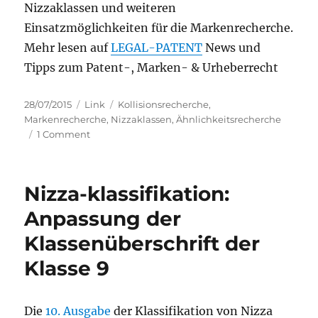
Nizzaklassen und weiteren
Einsatzmöglichkeiten für die Markenrecherche.
Mehr lesen auf
LEGAL-PATENT
News und
Tipps zum Patent-, Marken- & Urheberrecht
Posted
Categories
Tags
28/07/2015
Link
Kollisionsrecherche
,
on
Markenrecherche
,
Nizzaklassen
,
Ähnlichkeitsrecherche
on
1 Comment
Markenrecherche:
Wie
geht
Nizza-klassifikation:
das?
Teil
Anpassung der
2
Klassenüberschrift der
Klasse 9
Die
10. Ausgabe
der Klassifikation von Nizza