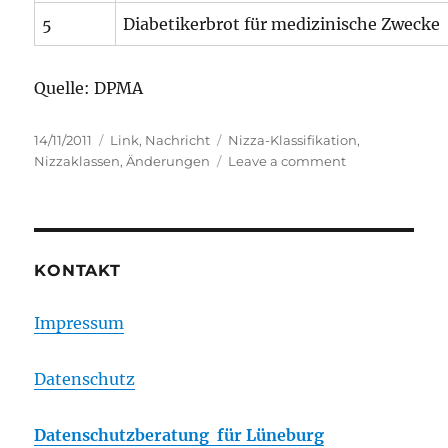
5
Diabetikerbrot für medizinische Zwecke
Quelle: DPMA
Posted
Categories
Tags
14/11/2011
Link
,
Nachricht
Nizza-Klassifikation
,
on
on
Nizzaklassen
,
Änderungen
Leave a comment
Nizza-
Klassifikation
–
Änderungen
im
KONTAKT
Detail
Impressum
Datenschutz
Datenschutzberatung für Lüneburg