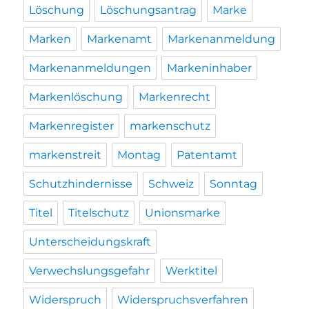
Löschung
Löschungsantrag
Marke
Marken
Markenamt
Markenanmeldung
Markenanmeldungen
Markeninhaber
Markenlöschung
Markenrecht
Markenregister
markenschutz
markenstreit
Montag
Patentamt
Schutzhindernisse
Schweiz
Sonntag
Titel
Titelschutz
Unionsmarke
Unterscheidungskraft
Verwechslungsgefahr
Werktitel
Widerspruch
Widerspruchsverfahren