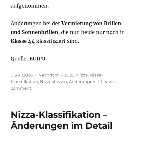
aufgenommen.
Änderungen bei der
Vermietung von Brillen
und Sonnenbrillen
, die nun beide nur noch in
Klasse 44
klassifiziert sind.
Quelle: EUIPO
Posted
Categories
Tags
06/01/2026
Nachricht
2026
,
Nizza
,
Nizza-
on
Klassifikation
,
Nizzaklassen
,
Änderungen
Leave a
on
comment
Nizzaklassifikation
13.
Auflage
Nizza-Klassifikation –
–
Änderungen
Änderungen im Detail
2026