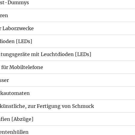
est-Dummys
ren
r Laborzwecke
dioden [LEDs]
tungsgeräte mit Leuchtdioden [LEDs]
für Mobiltelefone
sser
ckautomaten
 künstliche, zur Fertigung von Schmuck
fien [Abzüge]
ntenhüllen