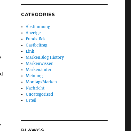
CATEGORIES
Abstimmung
Anzeige
Fundstück
Gastbeitrag
Link
e
MarkenBlog History
Markenwissen
Markenämter
nd
Meinung
MontagsMarken
Nachricht
Uncategorized
Urteil
,
BLAWGS