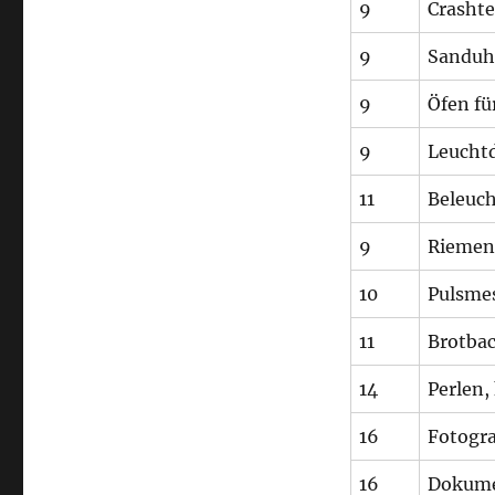
9
Crasht
9
Sanduh
9
Öfen fü
9
Leucht
11
Beleuch
9
Riemen 
10
Pulsme
11
Brotba
14
Perlen,
16
Fotogra
16
Dokume