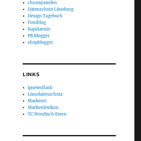
chromjuwelen
Datenschutz Lüneburg
Design Tagebuch
Fontblog
Kapidaenin
PR Blogger
shopblogger
LINKS
ipnewsflash
Lünedatenschutz
MarkenG
Markenlexikon
TC Wendisch Evern