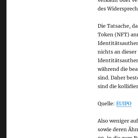
des Widerspreche
Die Tatsache, d
Token (NFT) ann
Identitätsauthe
nichts an dieser
Identitätsauthe
während die bea
sind. Daher best
sind die kollidi
Quelle:
EUIPO
Also weniger auf
sowie deren Ähnl
09, in die zum B