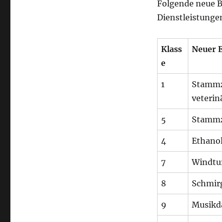
Folgende neue B
Neue
Begriffe
Dienstleistunge
Klass
Neuer 
e
1
Stammz
veterin
5
Stammz
4
Ethanol
7
Windtu
8
Schmirg
9
Musikd