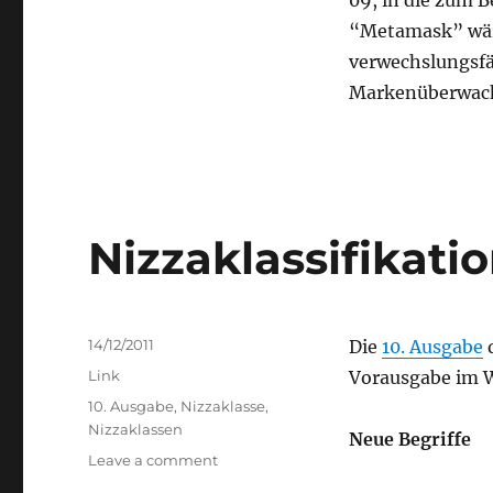
“Metamask” wär
verwechslungsfä
Markenüberwac
Nizzaklassifikati
Posted
14/12/2011
Die
10. Ausgabe
d
on
Categories
Link
Vorausgabe im 
Tags
10. Ausgabe
,
Nizzaklasse
,
Nizzaklassen
Neue Begriffe
on
Leave a comment
Nizzaklassifikation: