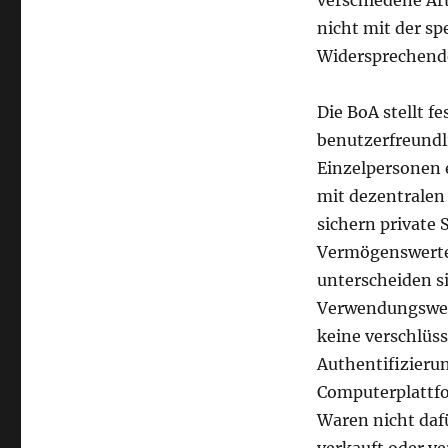
nicht mit der sp
Widersprechende
Die BoA stellt f
benutzerfreundli
Einzelpersonen 
mit dezentralen
sichern private S
Vermögenswerten
unterscheiden si
Verwendungsweis
keine verschlüss
Authentifizieru
Computerplattfo
Waren nicht daf
verkauft oder v