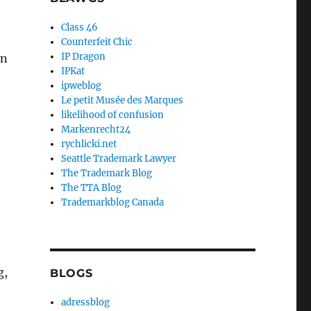
Class 46
Counterfeit Chic
IP Dragon
en
IPKat
ipweblog
Le petit Musée des Marques
likelihood of confusion
Markenrecht24
rychlicki.net
Seattle Trademark Lawyer
The Trademark Blog
The TTA Blog
Trademarkblog Canada
g,
BLOGS
adressblog