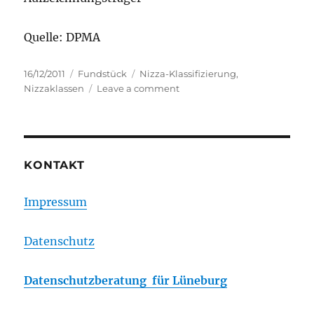
Quelle: DPMA
Posted
Categories
Tags
16/12/2011
Fundstück
Nizza-Klassifizierung
,
on
on
Nizzaklassen
Leave a comment
Nizza-
klassifikation:
Anpassung
der
Klassenüberschrift
KONTAKT
der
Klasse
Impressum
9
Datenschutz
Datenschutzberatung für Lüneburg