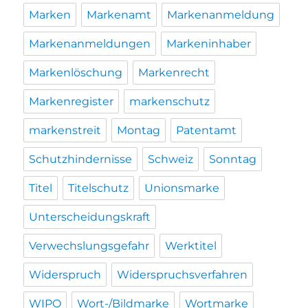
Marken
Markenamt
Markenanmeldung
Markenanmeldungen
Markeninhaber
Markenlöschung
Markenrecht
Markenregister
markenschutz
markenstreit
Montag
Patentamt
Schutzhindernisse
Schweiz
Sonntag
Titel
Titelschutz
Unionsmarke
Unterscheidungskraft
Verwechslungsgefahr
Werktitel
Widerspruch
Widerspruchsverfahren
WIPO
Wort-/Bildmarke
Wortmarke