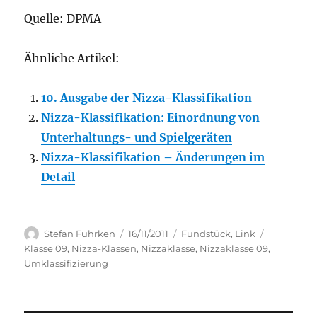
Quelle: DPMA
Ähnliche Artikel:
10. Ausgabe der Nizza-Klassifikation
Nizza-Klassifikation: Einordnung von
Unterhaltungs- und Spielgeräten
Nizza-Klassifikation – Änderungen im
Detail
Author
Posted
Categories
Tags
Stefan Fuhrken
16/11/2011
Fundstück
,
Link
on
Klasse 09
,
Nizza-Klassen
,
Nizzaklasse
,
Nizzaklasse 09
,
Umklassifizierung