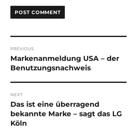
Post
PREVIOUS
navigation
Markenanmeldung USA – der
Previous
post:
Benutzungsnachweis
NEXT
Das ist eine überragend
Next
post:
bekannte Marke – sagt das LG
Köln