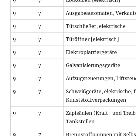
9
7
Lötkolben [elektrisch]
9
7
Ausgabeautomaten, Verkauf
9
7
Türschließer, elektrische
9
7
Türöffner [elektrisch]
9
7
Elektroplattiergeräte
9
7
Galvanisierungsgeräte
9
7
Aufzugsteuerungen, Liftste
9
7
Schweißgeräte, elektrische, f
Kunststoffverpackungen
9
7
Zapfsäulen (Kraft- und Treib
Tankstellen
9
7
Brennstoffpumpen mit Selbs