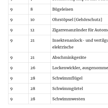
9
8
Bügeleisen
9
10
Ohrstöpsel [Gehörschutz]
9
12
Zigarrenanzünder für Autom
9
21
Insektenanlock- und vertilg
elektrische
9
21
Abschminkgeräte
9
26
Lockenwickler, ausgenomme
9
28
Schwimmflügel
9
28
Schwimmgürtel
9
28
Schwimmwesten