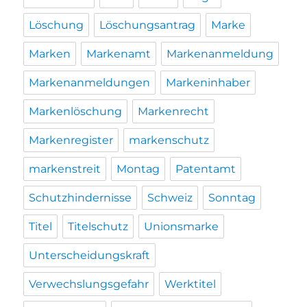
Löschung
Löschungsantrag
Marke
Marken
Markenamt
Markenanmeldung
Markenanmeldungen
Markeninhaber
Markenlöschung
Markenrecht
Markenregister
markenschutz
markenstreit
Montag
Patentamt
Schutzhindernisse
Schweiz
Sonntag
Titel
Titelschutz
Unionsmarke
Unterscheidungskraft
Verwechslungsgefahr
Werktitel