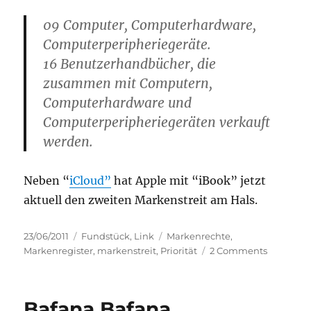
09 Computer, Computerhardware,
Computerperipheriegeräte.
16 Benutzerhandbücher, die
zusammen mit Computern,
Computerhardware und
Computerperipheriegeräten verkauft
werden.
Neben “
iCloud”
hat Apple mit “iBook” jetzt
aktuell den zweiten Markenstreit am Hals.
Posted
Categories
Tags
23/06/2011
Fundstück
,
Link
Markenrechte
,
on
on
Markenregister
,
markenstreit
,
Priorität
2 Comments
Apple
–
Markenstr
Bafana Bafana
um