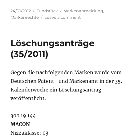
Posted
Categories
Tags
24/01/2012
Fundstück
Markenanmeldung
,
on
on
Markenrechte
Leave a comment
Markenanmeldung:
Wer
vertritt
Löschungsanträge
wen?
Beiersdorf
(35/2011)
Gegen die nachfolgenden Marken wurde vom
Deutschen Patent- und Markenamt in der 35.
Kalenderwoche ein Löschungsantrag
veröffentlicht.
300 19 144
MACON
Nizzaklasse: 03