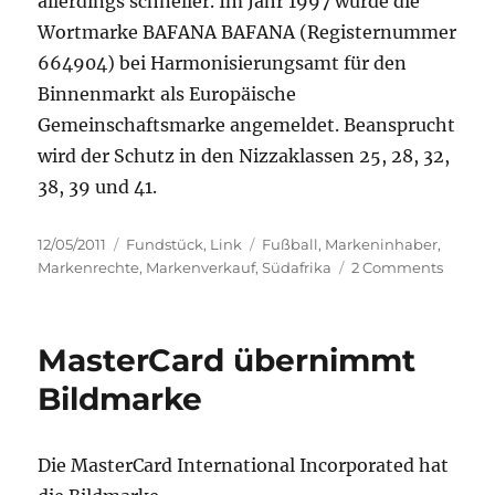
allerdings schneller. Im Jahr 1997 wurde die
Wortmarke BAFANA BAFANA (Registernummer
664904) bei Harmonisierungsamt für den
Binnenmarkt als Europäische
Gemeinschaftsmarke angemeldet. Beansprucht
wird der Schutz in den Nizzaklassen 25, 28, 32,
38, 39 und 41.
Posted
Categories
Tags
12/05/2011
Fundstück
,
Link
Fußball
,
Markeninhaber
,
on
on
Markenrechte
,
Markenverkauf
,
Südafrika
2 Comments
Bafana
Bafana
MasterCard übernimmt
Bildmarke
Die MasterCard International Incorporated hat