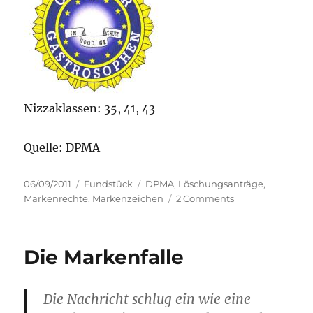
Nizzaklassen: 35, 41, 43
Quelle: DPMA
Posted
Categories
Tags
06/09/2011
Fundstück
DPMA
,
Löschungsanträge
,
on
on
Markenrechte
,
Markenzeichen
2 Comments
Löschungsanträ
(35/2011)
Die Markenfalle
Die Nachricht schlug ein wie eine