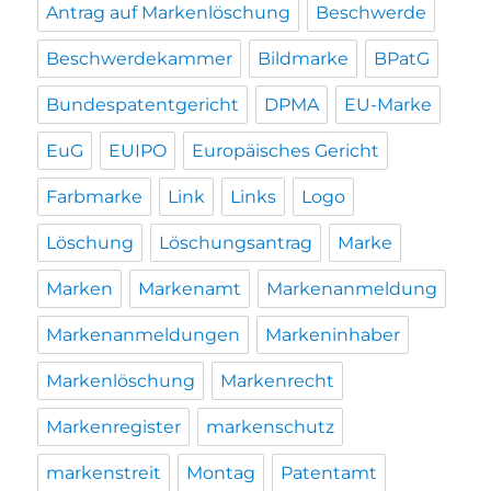
Antrag auf Markenlöschung
Beschwerde
Beschwerdekammer
Bildmarke
BPatG
Bundespatentgericht
DPMA
EU-Marke
EuG
EUIPO
Europäisches Gericht
Farbmarke
Link
Links
Logo
Löschung
Löschungsantrag
Marke
Marken
Markenamt
Markenanmeldung
Markenanmeldungen
Markeninhaber
Markenlöschung
Markenrecht
Markenregister
markenschutz
markenstreit
Montag
Patentamt