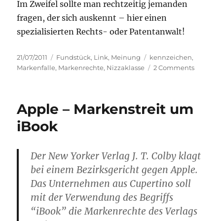
Im Zweifel sollte man rechtzeitig jemanden
fragen, der sich auskennt – hier einen
spezialisierten Rechts- oder Patentanwalt!
Posted
Categories
Tags
21/07/2011
Fundstück
,
Link
,
Meinung
kennzeichen
,
on
on
Markenfalle
,
Markenrechte
,
Nizzaklasse
2 Comments
Die
Markenf
Apple – Markenstreit um
iBook
Der New Yorker Verlag J. T. Colby klagt
bei einem Bezirksgericht gegen Apple.
Das Unternehmen aus Cupertino soll
mit der Verwendung des Begriffs
“iBook” die Markenrechte des Verlags