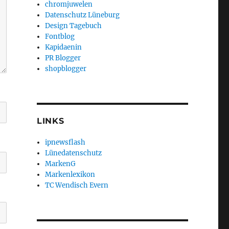
chromjuwelen
Datenschutz Lüneburg
Design Tagebuch
Fontblog
Kapidaenin
PR Blogger
shopblogger
LINKS
ipnewsflash
Lünedatenschutz
MarkenG
Markenlexikon
TC Wendisch Evern