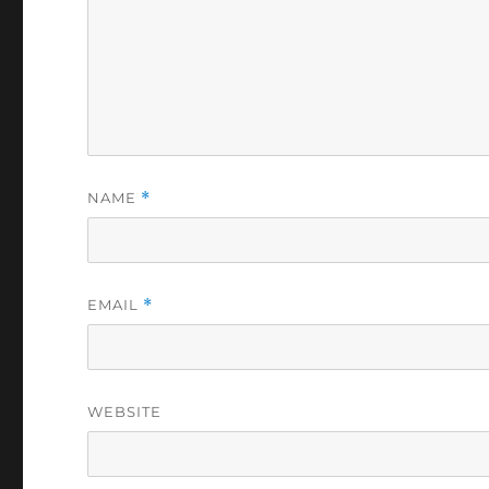
NAME
*
EMAIL
*
WEBSITE