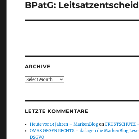
BPatG: Leitsatzentsche
Next
post:
ARCHIVE
Archive
LETZTE KOMMENTARE
Heute vor 13 Jahren – MarkenBlog
on
FRUSTSCHUTZ – d
OMAS GEGEN RECHTS – da lagen die MarkenBlog Leser
DSGVO