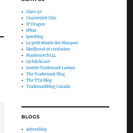
Class 46
Counterfeit Chic
IP Dragon
IPKat
ipweblog
Le petit Musée des Marques
likelihood of confusion
Markenrecht24
rychlicki.net
Seattle Trademark Lawyer
The Trademark Blog
The TTA Blog
Trademarkblog Canada
BLOGS
adressblog