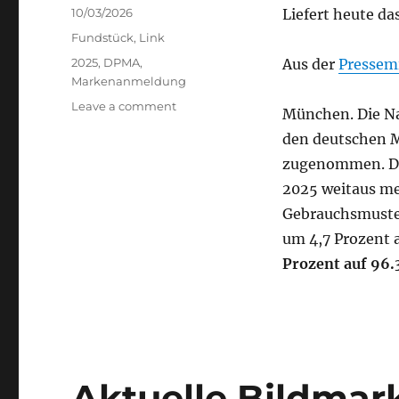
Posted
10/03/2026
Liefert heute d
on
Categories
Fundstück
,
Link
Tags
2025
,
DPMA
,
Aus der
Pressemi
Markenanmeldung
on
Leave a comment
München. Die Na
96328
den deutschen M
–
die
zugenommen. Da
Zahl
2025 weitaus m
des
Gebrauchsmuster
Tages
um 4,7 Prozent a
Prozent auf 96.
Aktuelle Bildma