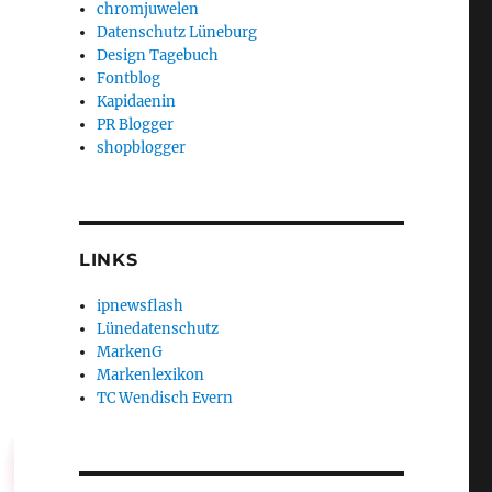
chromjuwelen
Datenschutz Lüneburg
Design Tagebuch
Fontblog
Kapidaenin
PR Blogger
shopblogger
LINKS
ipnewsflash
Lünedatenschutz
MarkenG
Markenlexikon
TC Wendisch Evern