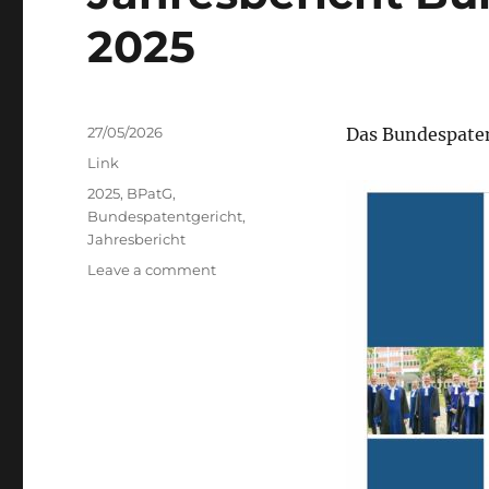
2025
Posted
27/05/2026
Das Bundespaten
on
Categories
Link
Tags
2025
,
BPatG
,
Bundespatentgericht
,
Jahresbericht
on
Leave a comment
Jahresbericht
Bundespatentgericht
2025