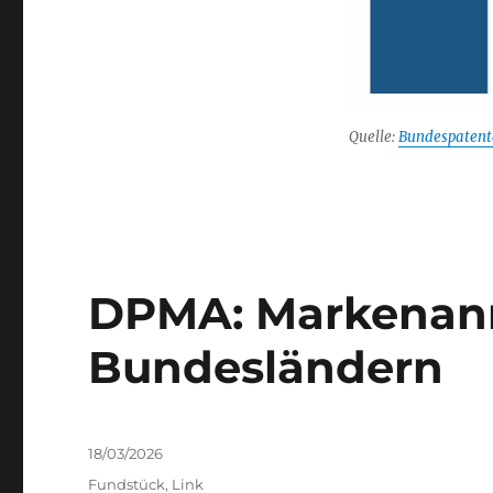
Quelle:
Bundespatent
DPMA: Markenan
Bundesländern
Posted
18/03/2026
on
Categories
Fundstück
,
Link