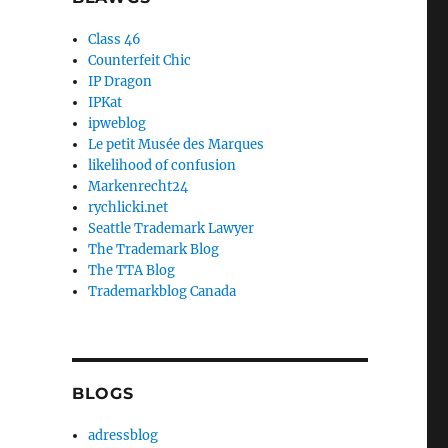
Class 46
Counterfeit Chic
IP Dragon
IPKat
ipweblog
Le petit Musée des Marques
likelihood of confusion
Markenrecht24
rychlicki.net
Seattle Trademark Lawyer
The Trademark Blog
The TTA Blog
Trademarkblog Canada
BLOGS
adressblog