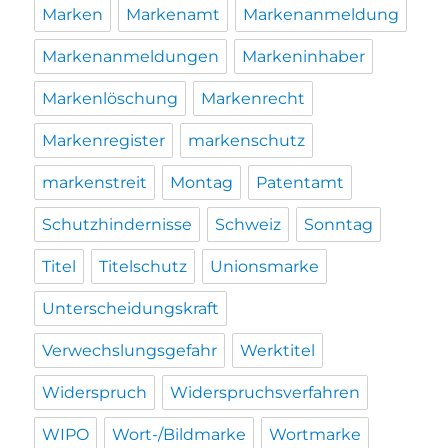
Marken
Markenamt
Markenanmeldung
Markenanmeldungen
Markeninhaber
Markenlöschung
Markenrecht
Markenregister
markenschutz
markenstreit
Montag
Patentamt
Schutzhindernisse
Schweiz
Sonntag
Titel
Titelschutz
Unionsmarke
Unterscheidungskraft
Verwechslungsgefahr
Werktitel
Widerspruch
Widerspruchsverfahren
WIPO
Wort-/Bildmarke
Wortmarke