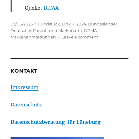
Quelle:
DPMA
Posted
Categories
Tags
03/06/2025
Fundstück
,
Link
2024
,
Bundesländer
,
on
Deutsches Patent- und Markenamt
,
DPMA
,
on
Markenanmeldungen
Leave a comment
Hamburg
ist
die
Markenhauptstadt
KONTAKT
Impressum
Datenschutz
Datenschutzberatung für Lüneburg