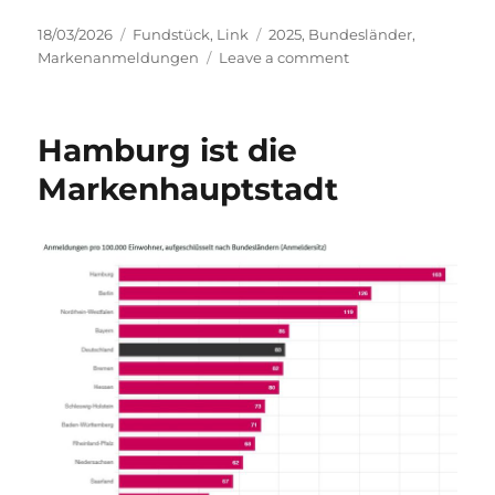
Posted
Categories
Tags
18/03/2026
Fundstück
,
Link
2025
,
Bundesländer
,
on
on
Markenanmeldungen
Leave a comment
DPMA:
Markenanmeldung
nach
Hamburg ist die
Bundesländern
Markenhauptstadt