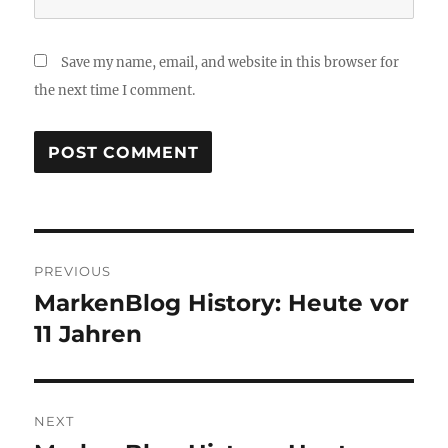
Save my name, email, and website in this browser for
the next time I comment.
Post
PREVIOUS
navigation
MarkenBlog History: Heute vor
Previous
post:
11 Jahren
NEXT