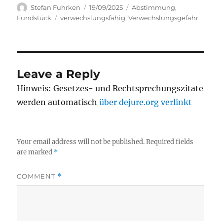
Author
Posted
Categories
Stefan Fuhrken
19/09/2025
Abstimmung
,
on
Tags
Fundstück
verwechslungsfähig
,
Verwechslungsgefahr
Leave a Reply
Hinweis: Gesetzes- und Rechtsprechungszitate
werden automatisch
über dejure.org verlinkt
Your email address will not be published.
Required fields
are marked
*
COMMENT
*