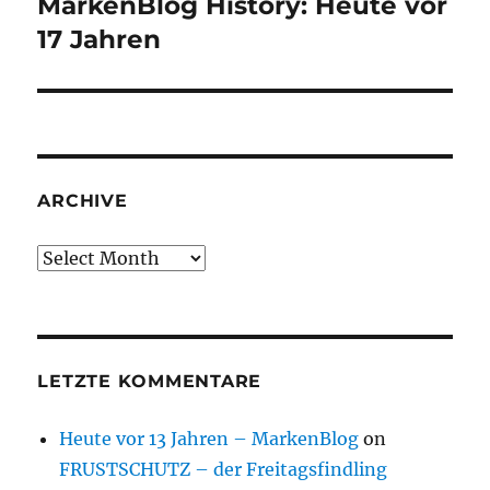
MarkenBlog History: Heute vor
Next
post:
17 Jahren
ARCHIVE
Archive
LETZTE KOMMENTARE
Heute vor 13 Jahren – MarkenBlog
on
FRUSTSCHUTZ – der Freitagsfindling