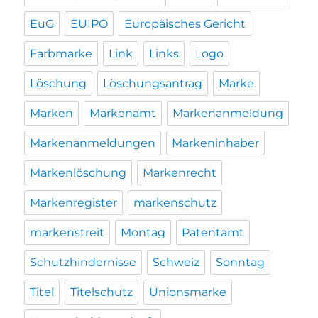
EuG
EUIPO
Europäisches Gericht
Farbmarke
Link
Links
Logo
Löschung
Löschungsantrag
Marke
Marken
Markenamt
Markenanmeldung
Markenanmeldungen
Markeninhaber
Markenlöschung
Markenrecht
Markenregister
markenschutz
markenstreit
Montag
Patentamt
Schutzhindernisse
Schweiz
Sonntag
Titel
Titelschutz
Unionsmarke