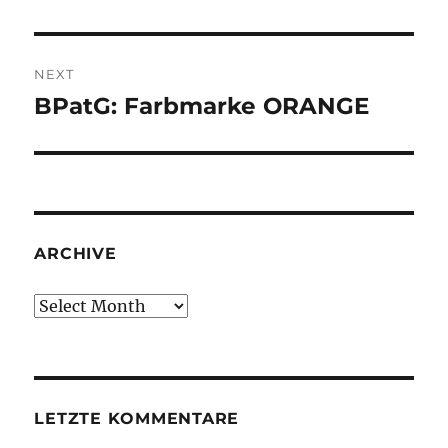
NEXT
BPatG: Farbmarke ORANGE
Next
post:
ARCHIVE
Archive
LETZTE KOMMENTARE