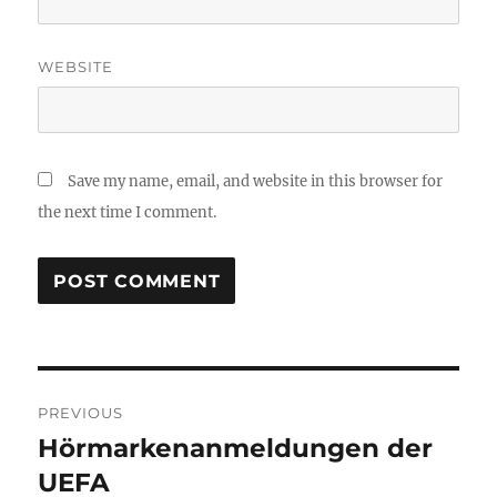
WEBSITE
Save my name, email, and website in this browser for
the next time I comment.
Post
PREVIOUS
navigation
Hörmarkenanmeldungen der
Previous
post:
UEFA