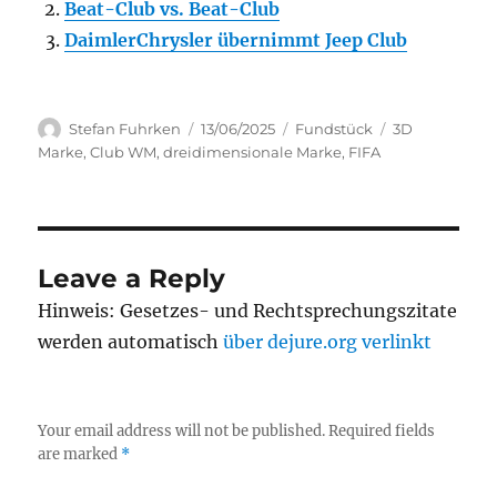
Beat-Club vs. Beat-Club
DaimlerChrysler übernimmt Jeep Club
Author
Posted
Categories
Tags
Stefan Fuhrken
13/06/2025
Fundstück
3D
on
Marke
,
Club WM
,
dreidimensionale Marke
,
FIFA
Leave a Reply
Hinweis: Gesetzes- und Rechtsprechungszitate
werden automatisch
über dejure.org verlinkt
Your email address will not be published.
Required fields
are marked
*