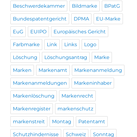
Beschwerdekammer
Bildmarke
BPatG
Bundespatentgericht
DPMA
EU-Marke
EuG
EUIPO
Europäisches Gericht
Farbmarke
Link
Links
Logo
Löschung
Löschungsantrag
Marke
Marken
Markenamt
Markenanmeldung
Markenanmeldungen
Markeninhaber
Markenlöschung
Markenrecht
Markenregister
markenschutz
markenstreit
Montag
Patentamt
Schutzhindernisse
Schweiz
Sonntag