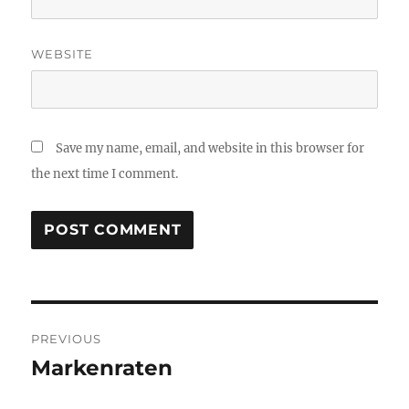
WEBSITE
Save my name, email, and website in this browser for
the next time I comment.
Post
PREVIOUS
navigation
Markenraten
Previous
post: