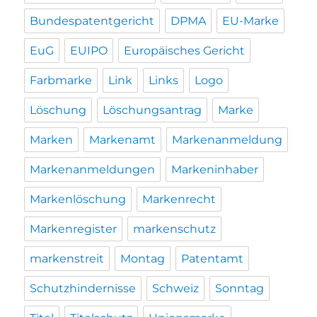
Bundespatentgericht
DPMA
EU-Marke
EuG
EUIPO
Europäisches Gericht
Farbmarke
Link
Links
Logo
Löschung
Löschungsantrag
Marke
Marken
Markenamt
Markenanmeldung
Markenanmeldungen
Markeninhaber
Markenlöschung
Markenrecht
Markenregister
markenschutz
markenstreit
Montag
Patentamt
Schutzhindernisse
Schweiz
Sonntag