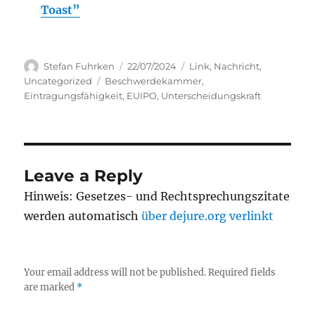
Toast”
Author
Posted
Categories
Stefan Fuhrken
22/07/2024
Link
,
Nachricht
,
on
Tags
Uncategorized
Beschwerdekammer
,
Eintragungsfähigkeit
,
EUIPO
,
Unterscheidungskraft
Leave a Reply
Hinweis: Gesetzes- und Rechtsprechungszitate
werden automatisch
über dejure.org verlinkt
Your email address will not be published.
Required fields
are marked
*