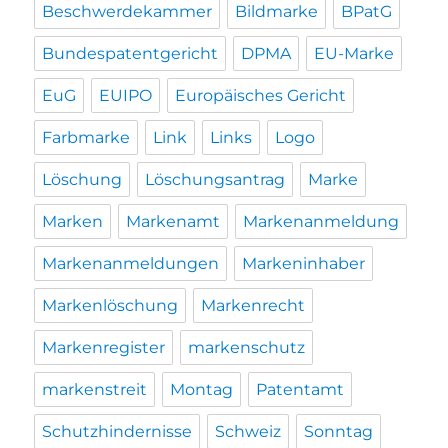
Beschwerdekammer
Bildmarke
BPatG
Bundespatentgericht
DPMA
EU-Marke
EuG
EUIPO
Europäisches Gericht
Farbmarke
Link
Links
Logo
Löschung
Löschungsantrag
Marke
Marken
Markenamt
Markenanmeldung
Markenanmeldungen
Markeninhaber
Markenlöschung
Markenrecht
Markenregister
markenschutz
markenstreit
Montag
Patentamt
Schutzhindernisse
Schweiz
Sonntag