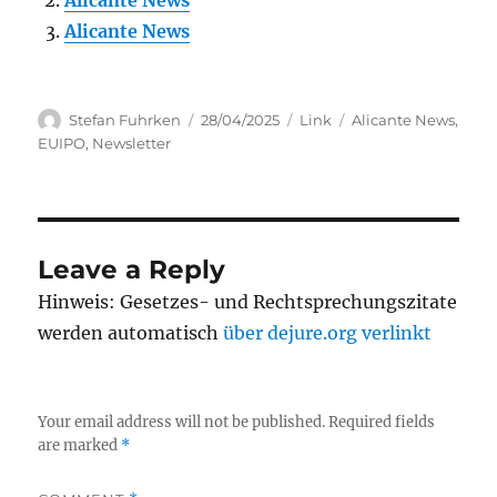
Alicante News
Alicante News
Author
Posted
Categories
Tags
Stefan Fuhrken
28/04/2025
Link
Alicante News
,
on
EUIPO
,
Newsletter
Leave a Reply
Hinweis: Gesetzes- und Rechtsprechungszitate
werden automatisch
über dejure.org verlinkt
Your email address will not be published.
Required fields
are marked
*