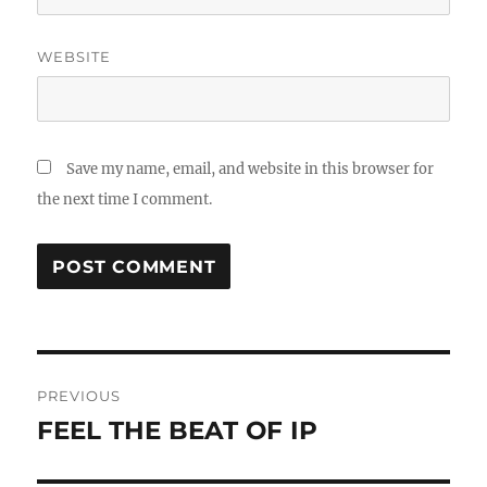
WEBSITE
Save my name, email, and website in this browser for
the next time I comment.
Post
PREVIOUS
navigation
FEEL THE BEAT OF IP
Previous
post: