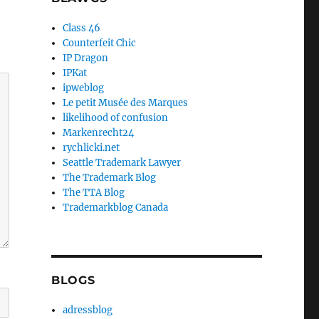
Class 46
Counterfeit Chic
IP Dragon
IPKat
ipweblog
Le petit Musée des Marques
likelihood of confusion
Markenrecht24
rychlicki.net
Seattle Trademark Lawyer
The Trademark Blog
The TTA Blog
Trademarkblog Canada
BLOGS
adressblog