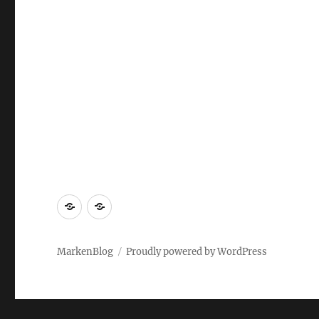
Markenrecherche
Gastbeiträge
MarkenBlog
Proudly powered by WordPress