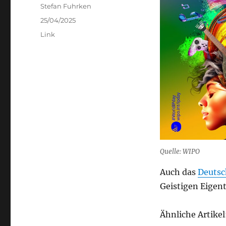
Author
Stefan Fuhrken
Posted
25/04/2025
on
Categories
Link
Quelle: WIPO
Auch das
Deutsc
Geistigen Eigen
Ähnliche Artikel