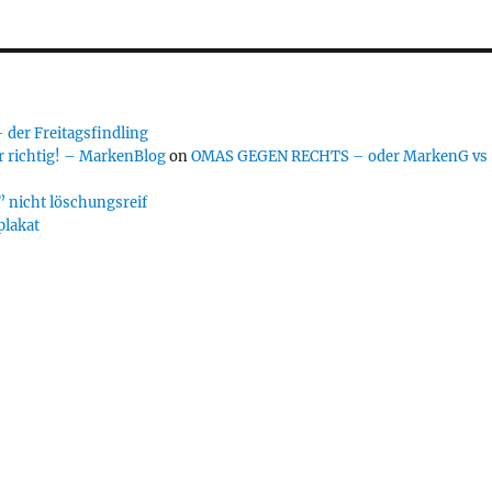
er Freitagsfindling
 richtig! – MarkenBlog
on
OMAS GEGEN RECHTS – oder MarkenG vs
 nicht löschungsreif
plakat