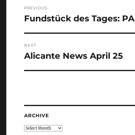
Post
PREVIOUS
navigation
Fundstück des Tages: 
Previous
post:
NEXT
Alicante News April 25
Next
post:
ARCHIVE
Archive