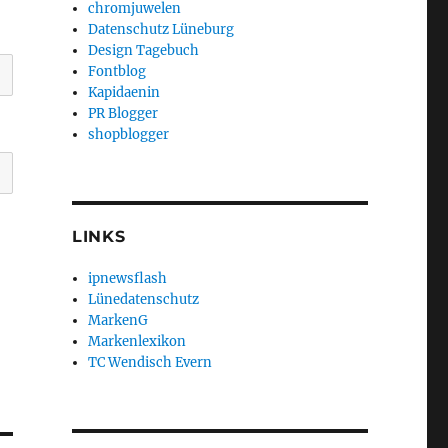
chromjuwelen
Datenschutz Lüneburg
Design Tagebuch
Fontblog
Kapidaenin
PR Blogger
shopblogger
LINKS
ipnewsflash
Lünedatenschutz
MarkenG
Markenlexikon
TC Wendisch Evern