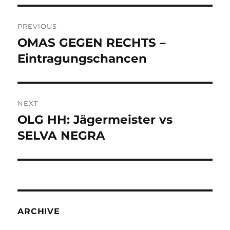
Post
PREVIOUS
navigation
OMAS GEGEN RECHTS –
Previous
post:
Eintragungschancen
NEXT
OLG HH: Jägermeister vs
Next
post:
SELVA NEGRA
ARCHIVE