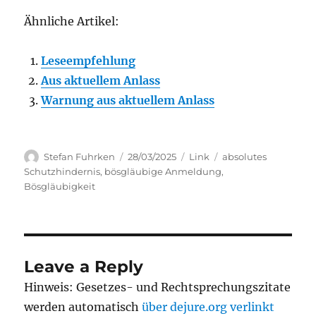
Ähnliche Artikel:
Leseempfehlung
Aus aktuellem Anlass
Warnung aus aktuellem Anlass
Author
Posted
Categories
Tags
Stefan Fuhrken
28/03/2025
Link
absolutes
on
Schutzhindernis
,
bösgläubige Anmeldung
,
Bösgläubigkeit
Leave a Reply
Hinweis: Gesetzes- und Rechtsprechungszitate
werden automatisch
über dejure.org verlinkt