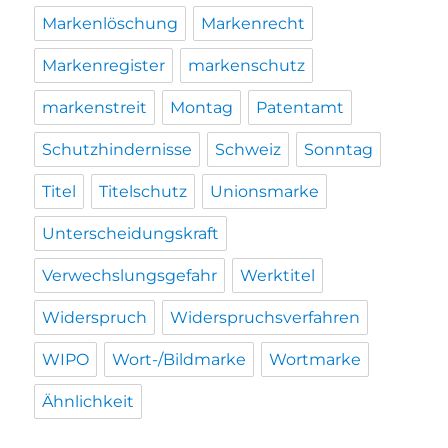
Markenlöschung
Markenrecht
Markenregister
markenschutz
markenstreit
Montag
Patentamt
Schutzhindernisse
Schweiz
Sonntag
Titel
Titelschutz
Unionsmarke
Unterscheidungskraft
Verwechslungsgefahr
Werktitel
Widerspruch
Widerspruchsverfahren
WIPO
Wort-/Bildmarke
Wortmarke
Ähnlichkeit