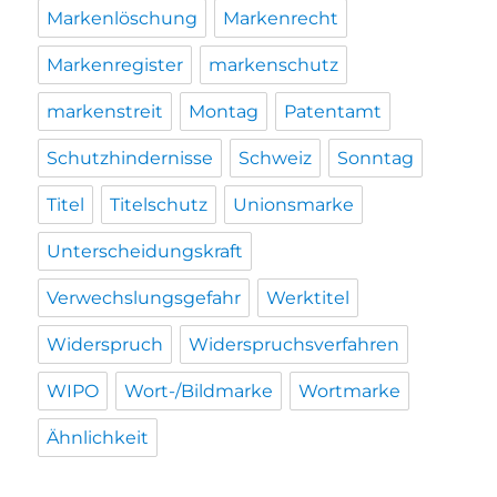
Markenlöschung
Markenrecht
Markenregister
markenschutz
markenstreit
Montag
Patentamt
Schutzhindernisse
Schweiz
Sonntag
Titel
Titelschutz
Unionsmarke
Unterscheidungskraft
Verwechslungsgefahr
Werktitel
Widerspruch
Widerspruchsverfahren
WIPO
Wort-/Bildmarke
Wortmarke
Ähnlichkeit