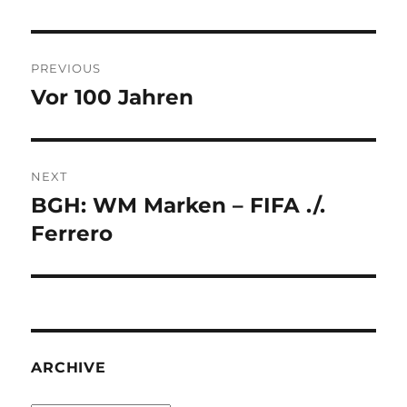
Post
PREVIOUS
navigation
Vor 100 Jahren
Previous
post:
NEXT
BGH: WM Marken – FIFA ./.
Next
post:
Ferrero
ARCHIVE