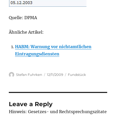
Quelle: DPMA
Ähnliche Artikel:
HABM: Warnung vor nichtamtlichen
Eintragungsdiensten
Author
Posted
Categories
Stefan Fuhrken
12/11/2009
Fundstück
on
Leave a Reply
Hinweis: Gesetzes- und Rechtsprechungszitate