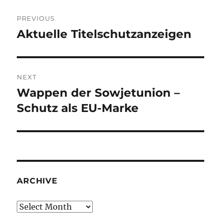
Post
PREVIOUS
navigation
Aktuelle Titelschutzanzeigen
Previous
post:
NEXT
Wappen der Sowjetunion –
Next
post:
Schutz als EU-Marke
ARCHIVE
Archive