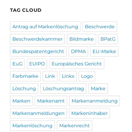
TAG CLOUD
Antrag auf Markenlöschung
Beschwerde
Beschwerdekammer
Bildmarke
BPatG
Bundespatentgericht
DPMA
EU-Marke
EuG
EUIPO
Europäisches Gericht
Farbmarke
Link
Links
Logo
Löschung
Löschungsantrag
Marke
Marken
Markenamt
Markenanmeldung
Markenanmeldungen
Markeninhaber
Markenlöschung
Markenrecht