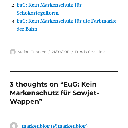
EuG: Kein Markenschutz für
Schokoriegelform
EuG: Kein Markenschutz für die Farbmarke
der Bahn
Author
Posted
Categories
Stefan Fuhrken
21/09/2011
Fundstück
,
Link
on
3 thoughts on “EuG: Kein
Markenschutz für Sowjet-
Wappen”
markenblog (@markenblog)