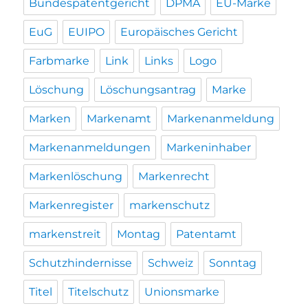
Bundespatentgericht
DPMA
EU-Marke
EuG
EUIPO
Europäisches Gericht
Farbmarke
Link
Links
Logo
Löschung
Löschungsantrag
Marke
Marken
Markenamt
Markenanmeldung
Markenanmeldungen
Markeninhaber
Markenlöschung
Markenrecht
Markenregister
markenschutz
markenstreit
Montag
Patentamt
Schutzhindernisse
Schweiz
Sonntag
Titel
Titelschutz
Unionsmarke