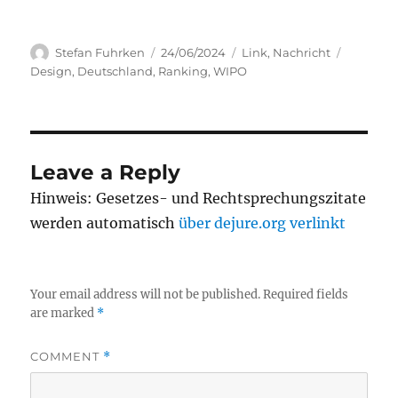
Author
Posted
Categories
Tags
Stefan Fuhrken
24/06/2024
Link
,
Nachricht
on
Design
,
Deutschland
,
Ranking
,
WIPO
Leave a Reply
Hinweis: Gesetzes- und Rechtsprechungszitate
werden automatisch
über dejure.org verlinkt
Your email address will not be published.
Required fields
are marked
*
COMMENT
*