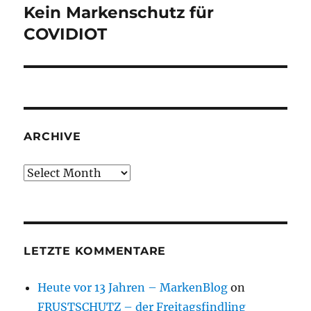
Kein Markenschutz für
Next
post:
COVIDIOT
ARCHIVE
Archive
LETZTE KOMMENTARE
Heute vor 13 Jahren – MarkenBlog
on
FRUSTSCHUTZ – der Freitagsfindling