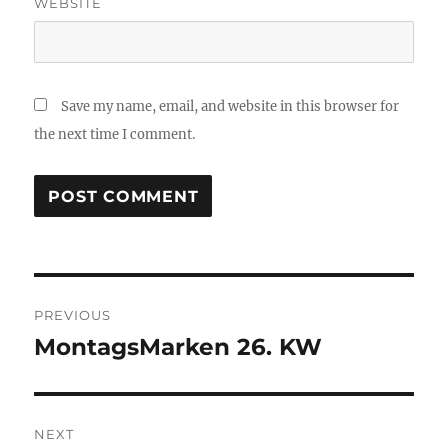
WEBSITE
Save my name, email, and website in this browser for
the next time I comment.
Post
PREVIOUS
navigation
MontagsMarken 26. KW
Previous
post:
NEXT