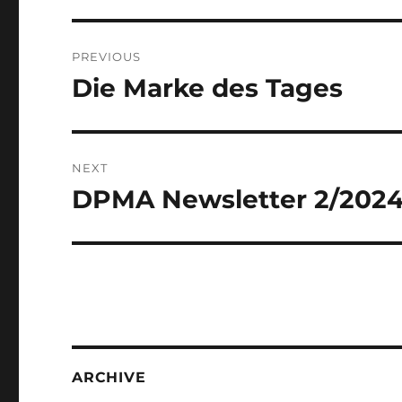
Post
PREVIOUS
navigation
Die Marke des Tages
Previous
post:
NEXT
DPMA Newsletter 2/202
Next
post:
ARCHIVE