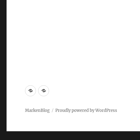
Markenrecherche
Gastbeiträge
MarkenBlog
Proudly powered by WordPress