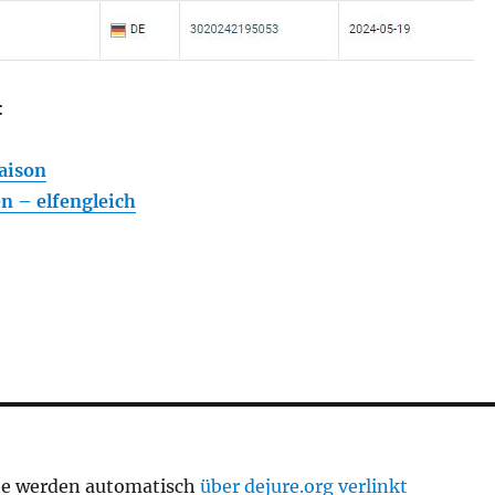
:
Saison
n – elfengleich
te werden automatisch
über dejure.org verlinkt