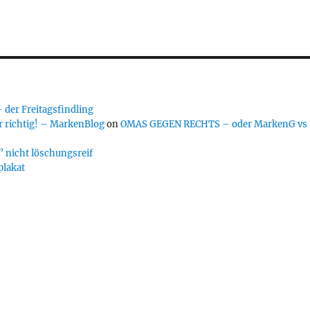
er Freitagsfindling
 richtig! – MarkenBlog
on
OMAS GEGEN RECHTS – oder MarkenG vs
 nicht löschungsreif
plakat