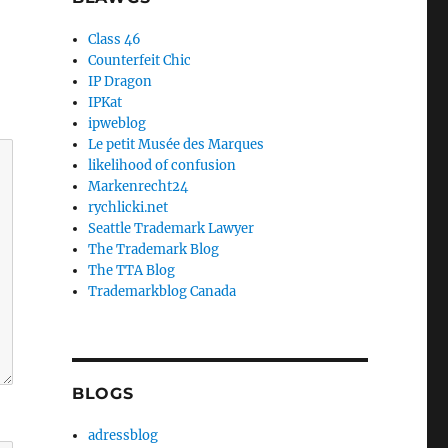
Class 46
Counterfeit Chic
IP Dragon
IPKat
ipweblog
Le petit Musée des Marques
likelihood of confusion
Markenrecht24
rychlicki.net
Seattle Trademark Lawyer
The Trademark Blog
The TTA Blog
Trademarkblog Canada
BLOGS
adressblog