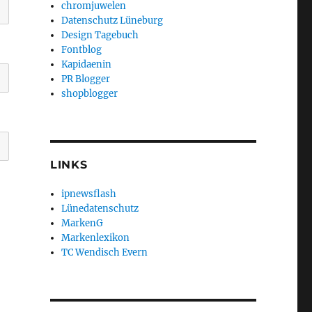
chromjuwelen
Datenschutz Lüneburg
Design Tagebuch
Fontblog
Kapidaenin
PR Blogger
shopblogger
LINKS
ipnewsflash
Lünedatenschutz
MarkenG
Markenlexikon
TC Wendisch Evern