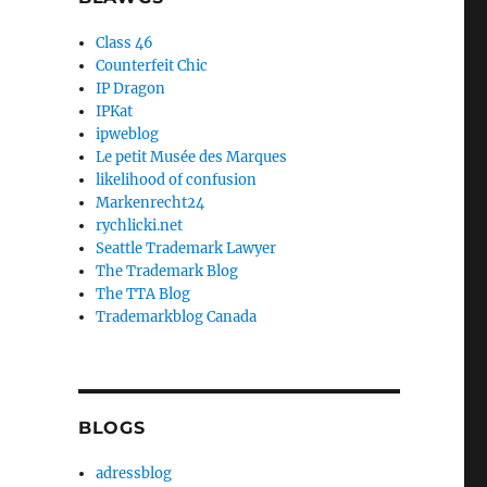
Class 46
Counterfeit Chic
IP Dragon
IPKat
ipweblog
Le petit Musée des Marques
likelihood of confusion
Markenrecht24
rychlicki.net
Seattle Trademark Lawyer
The Trademark Blog
The TTA Blog
Trademarkblog Canada
BLOGS
adressblog