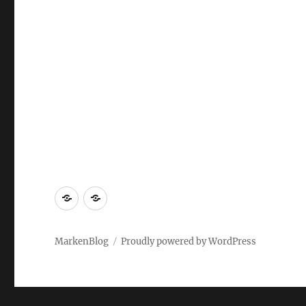
Markenrecherche
Gastbeiträge
MarkenBlog
Proudly powered by WordPress