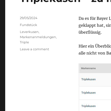
Posted
29/05/2024
Da es für Bayer 
on
Categories
Fundstück
geklappt hat, s
Tags
Leverkusen
,
überflüssig.
Markenanmeldungen
,
Triple
Hier ein Überbl
on
Leave a comment
alle nicht von B
Triplekusen
–
zu
früh
gefreut