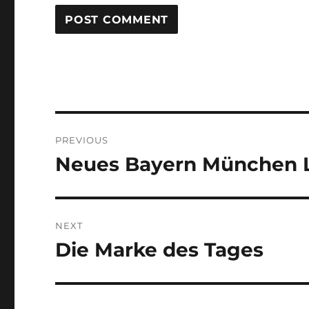
Post
PREVIOUS
navigation
Neues Bayern München 
Previous
post:
NEXT
Die Marke des Tages
Next
post: