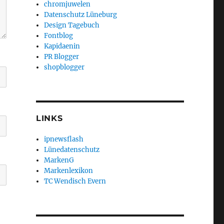
chromjuwelen
Datenschutz Lüneburg
Design Tagebuch
Fontblog
Kapidaenin
PR Blogger
shopblogger
LINKS
ipnewsflash
Lünedatenschutz
MarkenG
Markenlexikon
TC Wendisch Evern