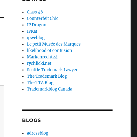
Class 46
Counterfeit Chic
IP Dragon
IPKat
ipweblog
Le petit Musée des Marques
likelihood of confusion
Markenrecht24
rychlicki.net
Seattle Trademark Lawyer
The Trademark Blog
The TTA Blog
Trademarkblog Canada
BLOGS
adressblog