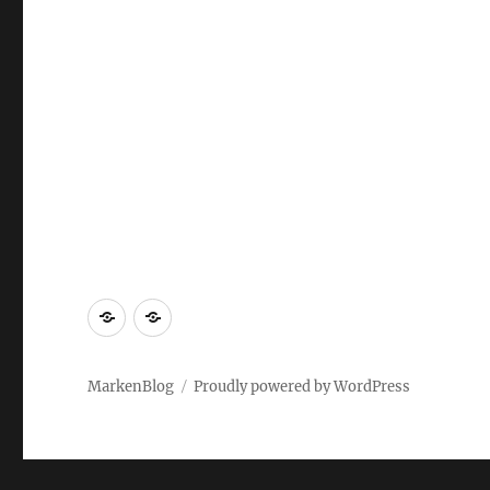
Markenrecherche
Gastbeiträge
MarkenBlog
Proudly powered by WordPress