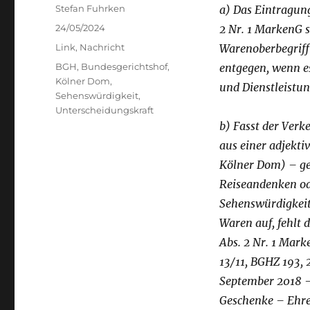
Author
Stefan Fuhrken
a) Das Eintragung
Posted
24/05/2024
2 Nr. 1 MarkenG s
on
Categories
Link
,
Nachricht
Warenoberbegriff
Tags
BGH
,
Bundesgerichtshof
,
entgegen, wenn es
Kölner Dom
,
und Dienstleistun
Sehenswürdigkeit
,
Unterscheidungskraft
b) Fasst der Ver
aus einer adjekti
Kölner Dom) – ge
Reiseandenken od
Sehenswürdigkeit 
Waren auf, fehlt 
Abs. 2 Nr. 1 Mar
13/11, BGHZ 193,
September 2018 
Geschenke – Ehre