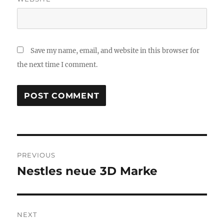
Save my name, email, and website in this browser for
the next time I comment.
Post
PREVIOUS
navigation
Nestles neue 3D Marke
Previous
post:
NEXT