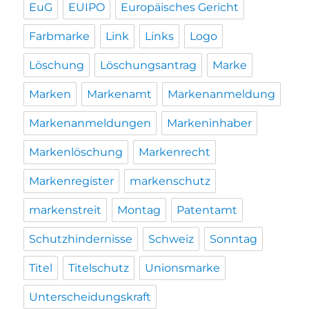
EuG
EUIPO
Europäisches Gericht
Farbmarke
Link
Links
Logo
Löschung
Löschungsantrag
Marke
Marken
Markenamt
Markenanmeldung
Markenanmeldungen
Markeninhaber
Markenlöschung
Markenrecht
Markenregister
markenschutz
markenstreit
Montag
Patentamt
Schutzhindernisse
Schweiz
Sonntag
Titel
Titelschutz
Unionsmarke
Unterscheidungskraft