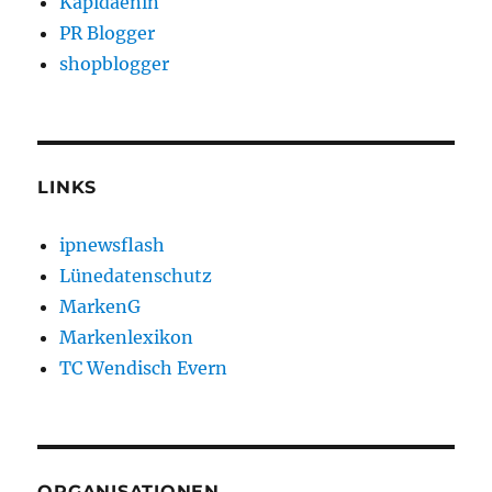
Kapidaenin
PR Blogger
shopblogger
LINKS
ipnewsflash
Lünedatenschutz
MarkenG
Markenlexikon
TC Wendisch Evern
ORGANISATIONEN