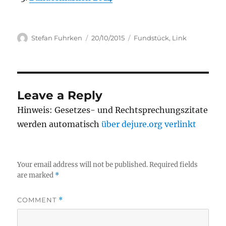
Author
Posted
Categories
Stefan Fuhrken
20/10/2015
Fundstück
,
Link
on
Leave a Reply
Hinweis: Gesetzes- und Rechtsprechungszitate
werden automatisch
über dejure.org verlinkt
Your email address will not be published.
Required fields
are marked
*
COMMENT
*