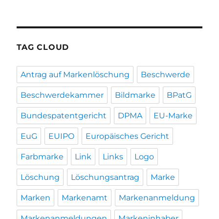
TAG CLOUD
Antrag auf Markenlöschung
Beschwerde
Beschwerdekammer
Bildmarke
BPatG
Bundespatentgericht
DPMA
EU-Marke
EuG
EUIPO
Europäisches Gericht
Farbmarke
Link
Links
Logo
Löschung
Löschungsantrag
Marke
Marken
Markenamt
Markenanmeldung
Markenanmeldungen
Markeninhaber