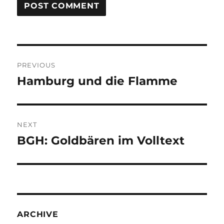
Post
PREVIOUS
navigation
Hamburg und die Flamme
Previous
post:
NEXT
BGH: Goldbären im Volltext
Next
post:
ARCHIVE