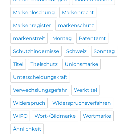
Markenlöschung
Markenrecht
Markenregister
markenschutz
markenstreit
Montag
Patentamt
Schutzhindernisse
Schweiz
Sonntag
Titel
Titelschutz
Unionsmarke
Unterscheidungskraft
Verwechslungsgefahr
Werktitel
Widerspruch
Widerspruchsverfahren
WIPO
Wort-/Bildmarke
Wortmarke
Ähnlichkeit