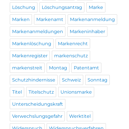
Löschung
Löschungsantrag
Marke
Marken
Markenamt
Markenanmeldung
Markenanmeldungen
Markeninhaber
Markenlöschung
Markenrecht
Markenregister
markenschutz
markenstreit
Montag
Patentamt
Schutzhindernisse
Schweiz
Sonntag
Titel
Titelschutz
Unionsmarke
Unterscheidungskraft
Verwechslungsgefahr
Werktitel
Widerspruch
Widerspruchsverfahren