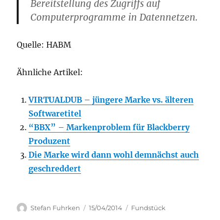
Bereitstellung des Zugriffs auf
Computerprogramme in Datennetzen.
Quelle: HABM
Ähnliche Artikel:
VIRTUALDUB – jüngere Marke vs. älteren
Softwaretitel
“BBX” – Markenproblem für Blackberry
Produzent
Die Marke wird dann wohl demnächst auch
geschreddert
Author
Posted
Categories
Stefan Fuhrken
15/04/2014
Fundstück
on