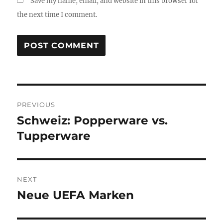
Save my name, email, and website in this browser for
the next time I comment.
Post
PREVIOUS
navigation
Schweiz: Popperware vs.
Previous
post:
Tupperware
NEXT
Neue UEFA Marken
Next
post: