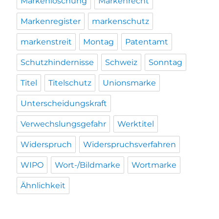
Markenlöschung
Markenrecht
Markenregister
markenschutz
markenstreit
Montag
Patentamt
Schutzhindernisse
Schweiz
Sonntag
Titel
Titelschutz
Unionsmarke
Unterscheidungskraft
Verwechslungsgefahr
Werktitel
Widerspruch
Widerspruchsverfahren
WIPO
Wort-/Bildmarke
Wortmarke
Ähnlichkeit