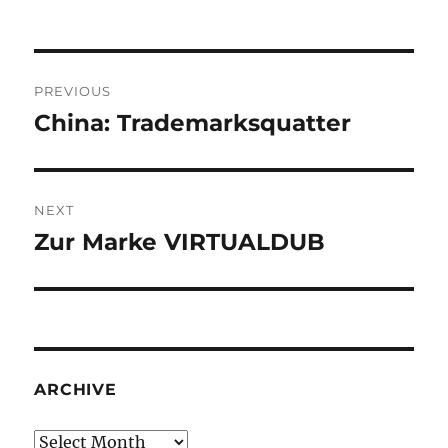
Post
PREVIOUS
navigation
China: Trademarksquatter
Previous
post:
NEXT
Zur Marke VIRTUALDUB
Next
post:
ARCHIVE
Archive