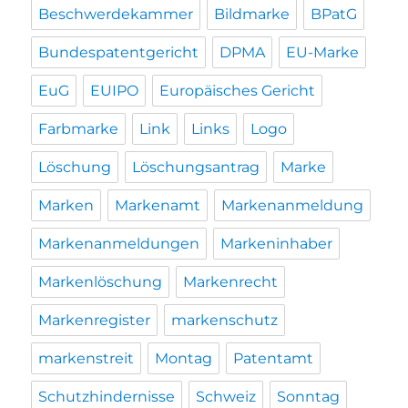
Beschwerdekammer
Bildmarke
BPatG
Bundespatentgericht
DPMA
EU-Marke
EuG
EUIPO
Europäisches Gericht
Farbmarke
Link
Links
Logo
Löschung
Löschungsantrag
Marke
Marken
Markenamt
Markenanmeldung
Markenanmeldungen
Markeninhaber
Markenlöschung
Markenrecht
Markenregister
markenschutz
markenstreit
Montag
Patentamt
Schutzhindernisse
Schweiz
Sonntag