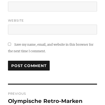
WEBSITE
Save my name, email, and website in this browser for
the next time I comment.
Post
PREVIOUS
navigation
Olympische Retro-Marken
Previous