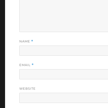
NAME
*
EMAIL
*
WEBSITE