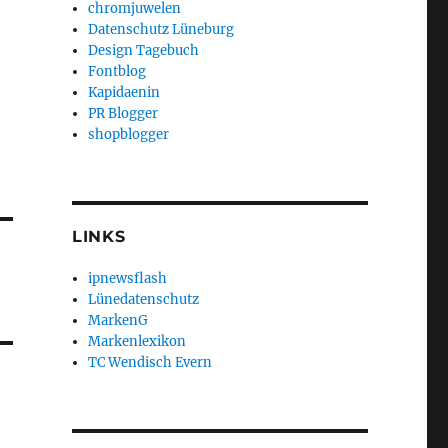
chromjuwelen
Datenschutz Lüneburg
Design Tagebuch
Fontblog
Kapidaenin
PR Blogger
shopblogger
LINKS
ipnewsflash
Lünedatenschutz
MarkenG
Markenlexikon
TC Wendisch Evern