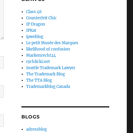
Class 46
Counterfeit Chic
IP Dragon
IPKat
ipweblog
Le petit Musée des Marques
likelihood of confusion
Markenrecht24
rychlicki.net
Seattle Trademark Lawyer
The Trademark Blog
The TTA Blog
Trademarkblog Canada
BLOGS
adressblog