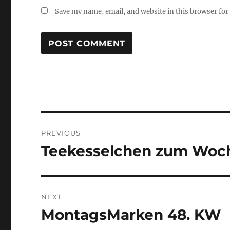
Save my name, email, and website in this browser for
Post
PREVIOUS
navigation
Teekesselchen zum Woc
Previous
post:
NEXT
MontagsMarken 48. KW
Next
post: