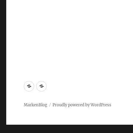
Markenrecherche
Gastbeiträge
MarkenBlog
Proudly powered by WordPress