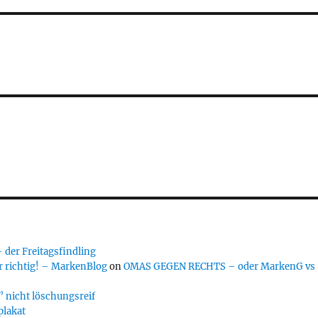
er Freitagsfindling
 richtig! – MarkenBlog
on
OMAS GEGEN RECHTS – oder MarkenG vs
 nicht löschungsreif
plakat