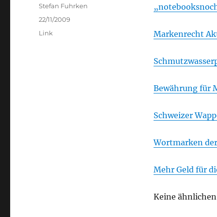
Author
Stefan Fuhrken
„notebooksnoch
Posted
22/11/2009
on
Categories
Link
Markenrecht Ak
Schmutzwasserp
Bewährung für 
Schweizer Wappe
Wortmarken der
Mehr Geld für d
Keine ähnlichen 