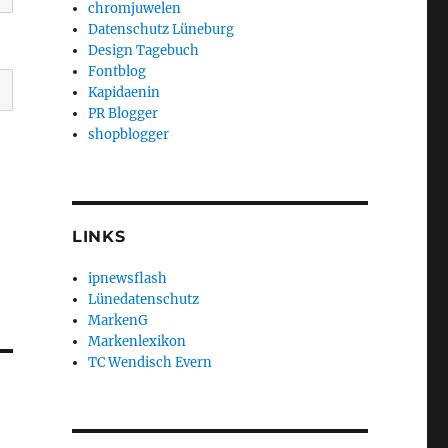
chromjuwelen
Datenschutz Lüneburg
Design Tagebuch
Fontblog
Kapidaenin
PR Blogger
shopblogger
LINKS
ipnewsflash
Lünedatenschutz
MarkenG
Markenlexikon
TC Wendisch Evern