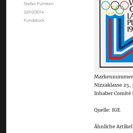
Author
Stefan Fuhrken
Posted
22/02/2014
on
Categories
Fundstück
Markennummer
Nizzaklasse 25, 
Inhaber Comité 
Quelle: IGE
Ähnliche Artikel