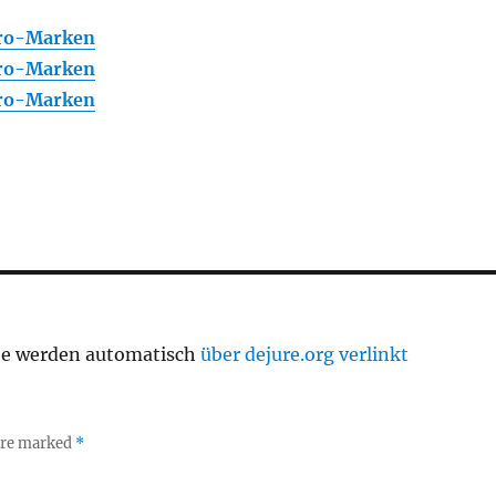
tro-Marken
tro-Marken
tro-Marken
te werden automatisch
über dejure.org verlinkt
 are marked
*