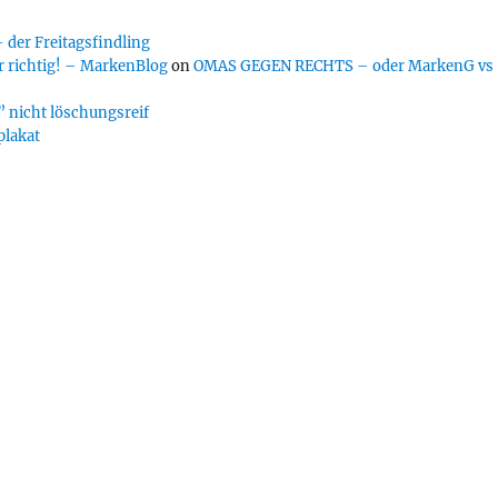
er Freitagsfindling
 richtig! – MarkenBlog
on
OMAS GEGEN RECHTS – oder MarkenG vs
 nicht löschungsreif
plakat