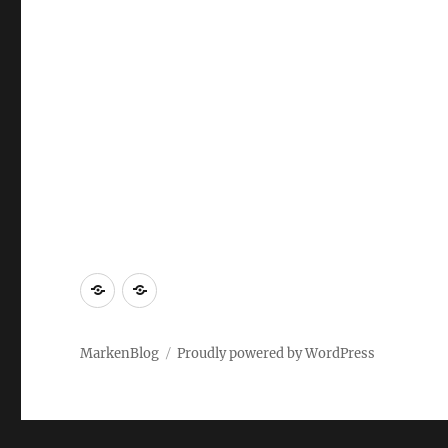
Markenrecherche
Gastbeiträge
MarkenBlog
Proudly powered by WordPress