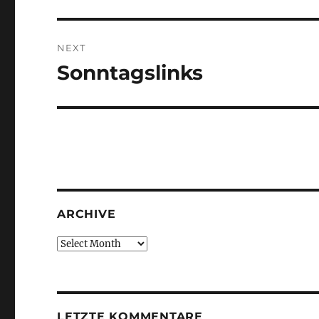
post:
NEXT
Sonntagslinks
Next
post:
ARCHIVE
Archive
LETZTE KOMMENTARE