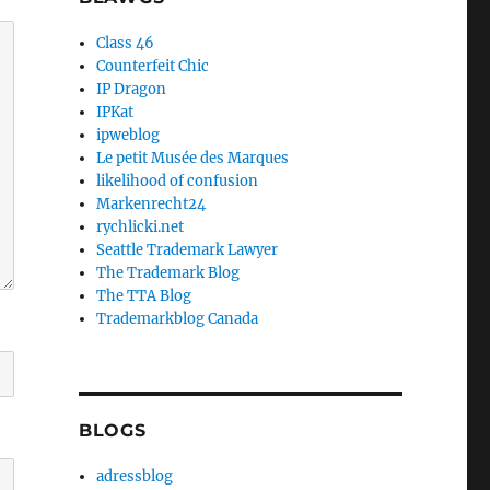
Class 46
Counterfeit Chic
IP Dragon
IPKat
ipweblog
Le petit Musée des Marques
likelihood of confusion
Markenrecht24
rychlicki.net
Seattle Trademark Lawyer
The Trademark Blog
The TTA Blog
Trademarkblog Canada
BLOGS
adressblog