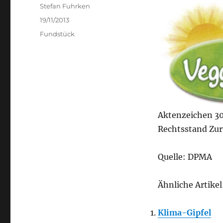
Author
Stefan Fuhrken
Posted
19/11/2013
on
Categories
Fundstück
Aktenzeichen 3
Rechtsstand Zu
Quelle: DPMA
Ähnliche Artikel
Klima-Gipfel