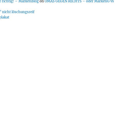
 richtig! – MarkenBlog
on
OMAS GEGEN RECHTS – oder MarkenG vs
 nicht löschungsreif
plakat