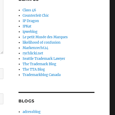
Class 46
Counterfeit Chic
IP Dragon
IPKat
ipweblog
Le petit Musée des Marques
likelihood of confusion
Markenrecht24
rychlicki.net
Seattle Trademark Lawyer
The Trademark Blog
The TTA Blog
Trademarkblog Canada
BLOGS
adressblog