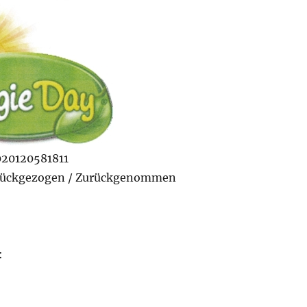
020120581811
rückgezogen / Zurückgenommen
: