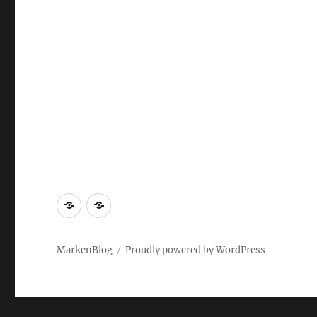
Markenrecherche
Gastbeiträge
MarkenBlog
Proudly powered by WordPress