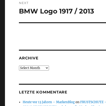
NEXT
BMW Logo 1917 / 2013
Next
post:
ARCHIVE
Archive
LETZTE KOMMENTARE
Heute vor 13 Jahren – MarkenBlog
on
FRUSTSCHUTZ – d