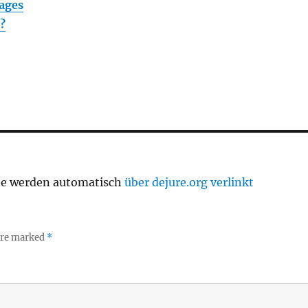
ages
?
te werden automatisch
über dejure.org verlinkt
 are marked
*