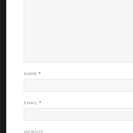
NAME
*
EMAIL
*
WEBSITE