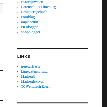
chromjuwelen
Datenschutz Lüneburg
Design Tagebuch
Fontblog
Kapidaenin
PR Blogger
shopblogger
LINKS
ipnewsflash
Lünedatenschutz
MarkenG
Markenlexikon
TC Wendisch Evern