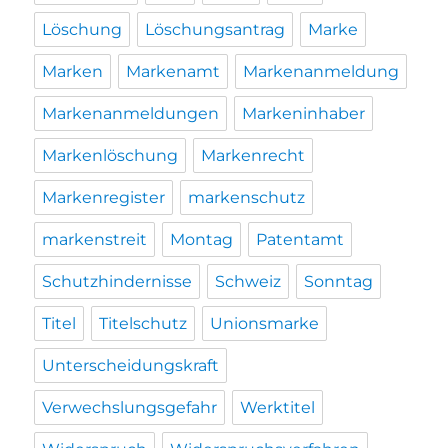
Löschung
Löschungsantrag
Marke
Marken
Markenamt
Markenanmeldung
Markenanmeldungen
Markeninhaber
Markenlöschung
Markenrecht
Markenregister
markenschutz
markenstreit
Montag
Patentamt
Schutzhindernisse
Schweiz
Sonntag
Titel
Titelschutz
Unionsmarke
Unterscheidungskraft
Verwechslungsgefahr
Werktitel