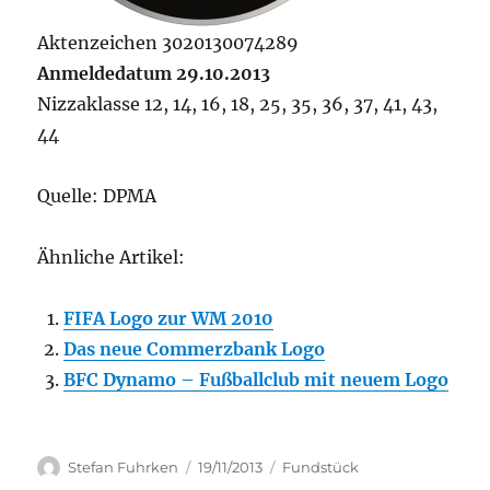
Aktenzeichen 3020130074289
Anmeldedatum 29.10.2013
Nizzaklasse 12, 14, 16, 18, 25, 35, 36, 37, 41, 43,
44
Quelle: DPMA
Ähnliche Artikel:
FIFA Logo zur WM 2010
Das neue Commerzbank Logo
BFC Dynamo – Fußballclub mit neuem Logo
Author
Posted
Categories
Stefan Fuhrken
19/11/2013
Fundstück
on