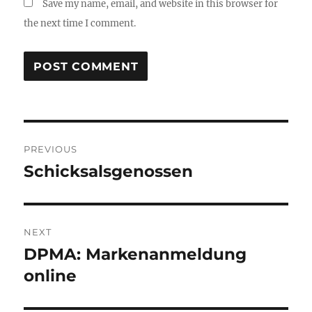
Save my name, email, and website in this browser for
the next time I comment.
Post
PREVIOUS
navigation
Schicksalsgenossen
Previous
post:
NEXT
DPMA: Markenanmeldung
Next
post:
online