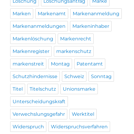
Löschung
Löschungsantrag
Marke
Marken
Markenamt
Markenanmeldung
Markenanmeldungen
Markeninhaber
Markenlöschung
Markenrecht
Markenregister
markenschutz
markenstreit
Montag
Patentamt
Schutzhindernisse
Schweiz
Sonntag
Titel
Titelschutz
Unionsmarke
Unterscheidungskraft
Verwechslungsgefahr
Werktitel
Widerspruch
Widerspruchsverfahren