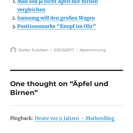
Man soll ja nicht Äpfel mit Birnen
vergleichen
Samsung will den großen Wagen
Positionsmarke “Knopf im Ohr”
Author
Posted
Categories
Stefan Fuhrken
03/05/2017
Abstimmung
on
One thought on “Äpfel und
Birnen”
Pingback:
Heute vor 9 Jahren – MarkenBlog