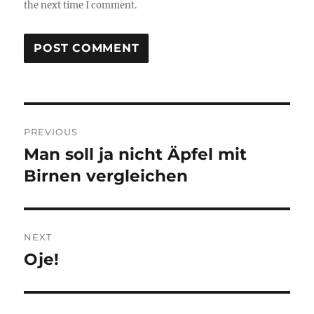
the next time I comment.
Post
PREVIOUS
navigation
Man soll ja nicht Äpfel mit
Previous
post:
Birnen vergleichen
NEXT
Oje!
Next
post: