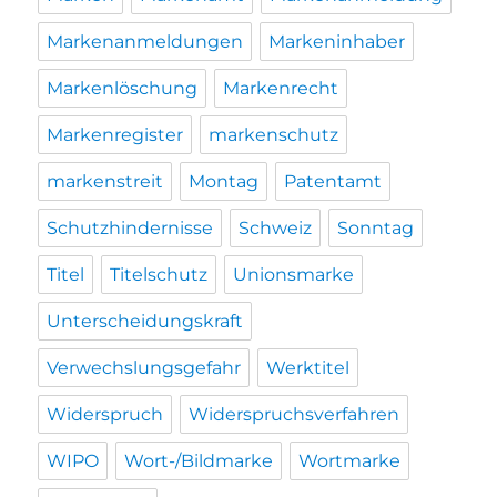
Markenanmeldungen
Markeninhaber
Markenlöschung
Markenrecht
Markenregister
markenschutz
markenstreit
Montag
Patentamt
Schutzhindernisse
Schweiz
Sonntag
Titel
Titelschutz
Unionsmarke
Unterscheidungskraft
Verwechslungsgefahr
Werktitel
Widerspruch
Widerspruchsverfahren
WIPO
Wort-/Bildmarke
Wortmarke