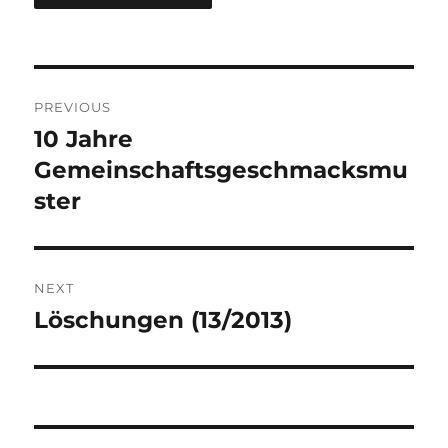
Post
PREVIOUS
navigation
10 Jahre
Previous
post:
Gemeinschaftsgeschmacksmu
ster
NEXT
Löschungen (13/2013)
Next
post: