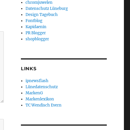
chromjuwelen
Datenschutz Lüneburg
Design Tagebuch
Fontblog
Kapidaenin
PR Blogger
shopblogger
LINKS
ipnewsflash
Lünedatenschutz
MarkenG
Markenlexikon
TC Wendisch Evern