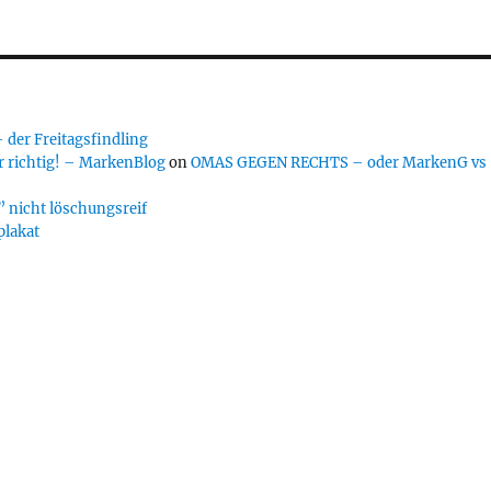
er Freitagsfindling
 richtig! – MarkenBlog
on
OMAS GEGEN RECHTS – oder MarkenG vs
 nicht löschungsreif
plakat