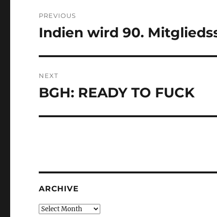
Post
PREVIOUS
navigation
Indien wird 90. Mitglieds
Previous
post:
NEXT
BGH: READY TO FUCK
Next
post:
ARCHIVE
Archive