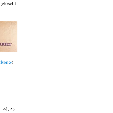
gelöscht.
rkenG
)
, 24, 25