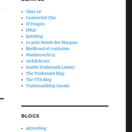
Class 46
Counterfeit Chic
IP Dragon
IPKat
ipweblog
Le petit Musée des Marques
likelihood of confusion
Markenrecht24
rychlicki.net
Seattle Trademark Lawyer
The Trademark Blog
The TTA Blog
Trademarkblog Canada
BLOGS
adressblog