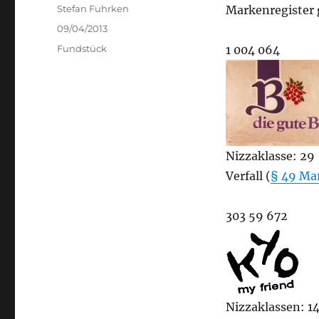
Author
Stefan Fuhrken
Markenregister 
Posted
09/04/2013
on
Categories
Fundstück
1 004 064
Nizzaklasse: 29
Verfall (
§ 49 Ma
303 59 672
Nizzaklassen: 14