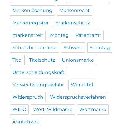
Markenlöschung
Markenrecht
Markenregister
markenschutz
markenstreit
Montag
Patentamt
Schutzhindernisse
Schweiz
Sonntag
Titel
Titelschutz
Unionsmarke
Unterscheidungskraft
Verwechslungsgefahr
Werktitel
Widerspruch
Widerspruchsverfahren
WIPO
Wort-/Bildmarke
Wortmarke
Ähnlichkeit