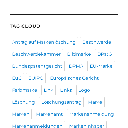
TAG CLOUD
Antrag auf Markenlöschung
Beschwerde
Beschwerdekammer
Bildmarke
BPatG
Bundespatentgericht
DPMA
EU-Marke
EuG
EUIPO
Europäisches Gericht
Farbmarke
Link
Links
Logo
Löschung
Löschungsantrag
Marke
Marken
Markenamt
Markenanmeldung
Markenanmeldungen
Markeninhaber