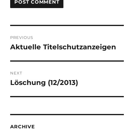
Post
PREVIOUS
navigation
Aktuelle Titelschutzanzeigen
Previous
post:
NEXT
Löschung (12/2013)
Next
post:
ARCHIVE