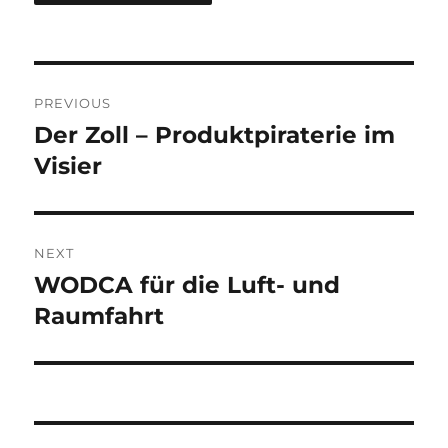
Post
PREVIOUS
navigation
Der Zoll – Produktpiraterie im
Previous
post:
Visier
NEXT
WODCA für die Luft- und
Next
post:
Raumfahrt