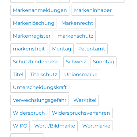
Markenanmeldungen
Markeninhaber
Markenlöschung
Markenrecht
Markenregister
markenschutz
markenstreit
Montag
Patentamt
Schutzhindernisse
Schweiz
Sonntag
Titel
Titelschutz
Unionsmarke
Unterscheidungskraft
Verwechslungsgefahr
Werktitel
Widerspruch
Widerspruchsverfahren
WIPO
Wort-/Bildmarke
Wortmarke