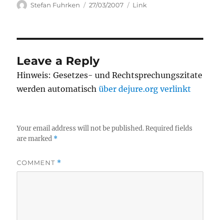
Author
Posted
Categories
Stefan Fuhrken
27/03/2007
Link
on
Leave a Reply
Hinweis: Gesetzes- und Rechtsprechungszitate
werden automatisch
über dejure.org verlinkt
Your email address will not be published.
Required fields
are marked
*
COMMENT
*