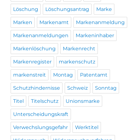
Löschung
Löschungsantrag
Marke
Marken
Markenamt
Markenanmeldung
Markenanmeldungen
Markeninhaber
Markenlöschung
Markenrecht
Markenregister
markenschutz
markenstreit
Montag
Patentamt
Schutzhindernisse
Schweiz
Sonntag
Titel
Titelschutz
Unionsmarke
Unterscheidungskraft
Verwechslungsgefahr
Werktitel