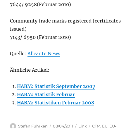
7644/ 9258(Februar 2010)
Community trade marks registered (certificates
issued)
7143/ 6950 (Februar 2010)
Quelle:
Alicante News
Ähnliche Artikel:
HABM: Statistik September 2007
HABM: Statistik Februar
HABM: Statistiken Februar 2008
Author
Posted
Categories
Tags
Stefan Fuhrken
08/04/2011
Link
CTM
,
EU
,
EU-