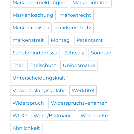
Markenanmeldungen
Markeninhaber
Markenlöschung
Markenrecht
Markenregister
markenschutz
markenstreit
Montag
Patentamt
Schutzhindernisse
Schweiz
Sonntag
Titel
Titelschutz
Unionsmarke
Unterscheidungskraft
Verwechslungsgefahr
Werktitel
Widerspruch
Widerspruchsverfahren
WIPO
Wort-/Bildmarke
Wortmarke
Ähnlichkeit