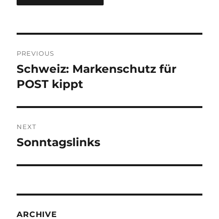
Post
PREVIOUS
navigation
Schweiz: Markenschutz für
Previous
post:
POST kippt
NEXT
Sonntagslinks
Next
post:
ARCHIVE