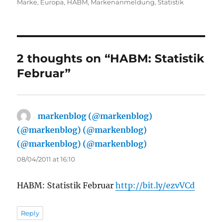
on
Marke
,
Europa
,
HABM
,
Markenanmeldung
,
Statistik
2 thoughts on “HABM: Statistik
Februar”
markenblog (@markenblog)
(@markenblog) (@markenblog)
(@markenblog) (@markenblog)
says:
08/04/2011 at 16:10
HABM: Statistik Februar
http://bit.ly/ezvVCd
Reply