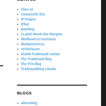
Class 46
Counterfeit Chic
IP Dragon
IPKat
ipweblog
Le petit Musée des Marques
likelihood of confusion
Markenrecht24
rychlicki.net
Seattle Trademark Lawyer
The Trademark Blog
The TTA Blog
Trademarkblog Canada
BLOGS
adressblog