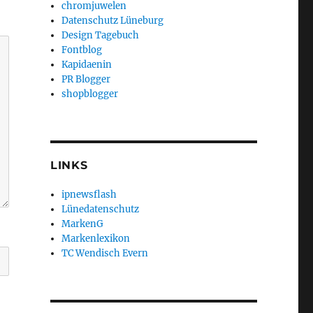
chromjuwelen
Datenschutz Lüneburg
Design Tagebuch
Fontblog
Kapidaenin
PR Blogger
shopblogger
LINKS
ipnewsflash
Lünedatenschutz
MarkenG
Markenlexikon
TC Wendisch Evern