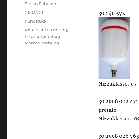
Author
Stefan Fuhrken
Posted
01/03/2011
302 40 572
on
Categories
Fundstück
Tags
Antrag auf Löschung
,
Löschungsantrag
,
Markenlöschung
Nizzaklasse: 07
30 2008 022 471
premio
Nizzaklassen: 09
30 2008 026 763