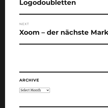
Logodoubletten
Previous
post:
NEXT
Xoom – der nächste Mark
Next
post:
ARCHIVE
Archive