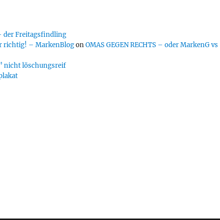
er Freitagsfindling
 richtig! – MarkenBlog
on
OMAS GEGEN RECHTS – oder MarkenG vs
 nicht löschungsreif
plakat