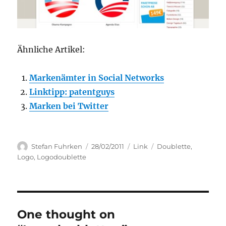
Ähnliche Artikel:
Markenämter in Social Networks
Linktipp: patentguys
Marken bei Twitter
Author
Posted
Categories
Tags
Stefan Fuhrken
28/02/2011
Link
Doublette
,
on
Logo
,
Logodoublette
One thought on