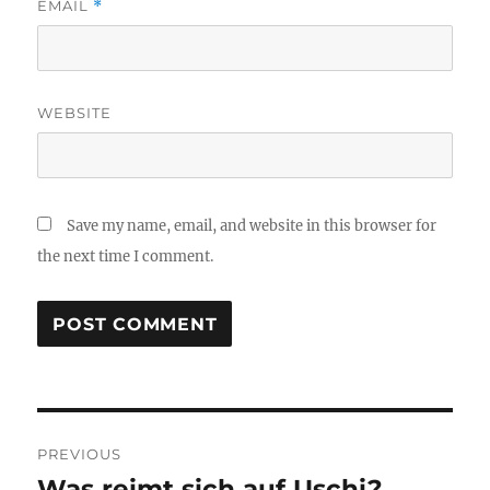
EMAIL
*
WEBSITE
Save my name, email, and website in this browser for
the next time I comment.
Post
PREVIOUS
navigation
Was reimt sich auf Uschi?
Previous