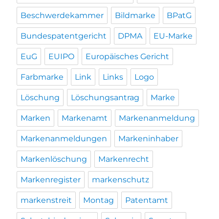
Beschwerdekammer
Bildmarke
BPatG
Bundespatentgericht
DPMA
EU-Marke
EuG
EUIPO
Europäisches Gericht
Farbmarke
Link
Links
Logo
Löschung
Löschungsantrag
Marke
Marken
Markenamt
Markenanmeldung
Markenanmeldungen
Markeninhaber
Markenlöschung
Markenrecht
Markenregister
markenschutz
markenstreit
Montag
Patentamt