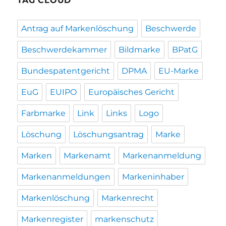
TAG CLOUD
Antrag auf Markenlöschung
Beschwerde
Beschwerdekammer
Bildmarke
BPatG
Bundespatentgericht
DPMA
EU-Marke
EuG
EUIPO
Europäisches Gericht
Farbmarke
Link
Links
Logo
Löschung
Löschungsantrag
Marke
Marken
Markenamt
Markenanmeldung
Markenanmeldungen
Markeninhaber
Markenlöschung
Markenrecht
Markenregister
markenschutz