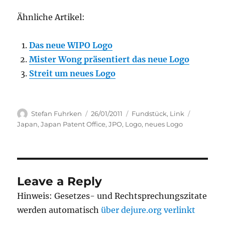
Ähnliche Artikel:
Das neue WIPO Logo
Mister Wong präsentiert das neue Logo
Streit um neues Logo
Author
Posted
Categories
Tags
Stefan Fuhrken
26/01/2011
Fundstück
,
Link
on
Japan
,
Japan Patent Office
,
JPO
,
Logo
,
neues Logo
Leave a Reply
Hinweis: Gesetzes- und Rechtsprechungszitate
werden automatisch
über dejure.org verlinkt