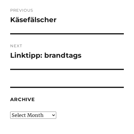
Post
PREVIOUS
navigation
Käsefälscher
Previous
post:
NEXT
Linktipp: brandtags
Next
post:
ARCHIVE
Archive